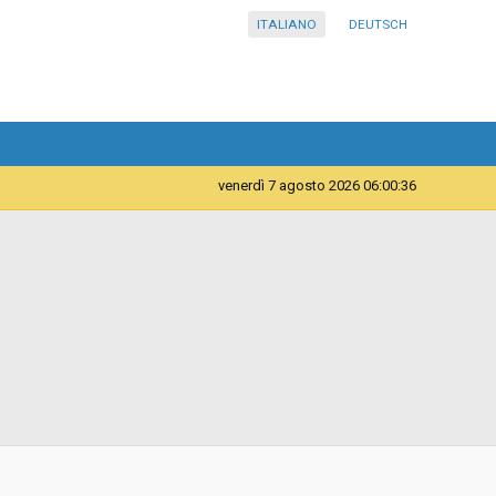
ITALIANO
DEUTSCH
venerdì 7 agosto 2026 06:00:36
Telematica
Accordo quadro