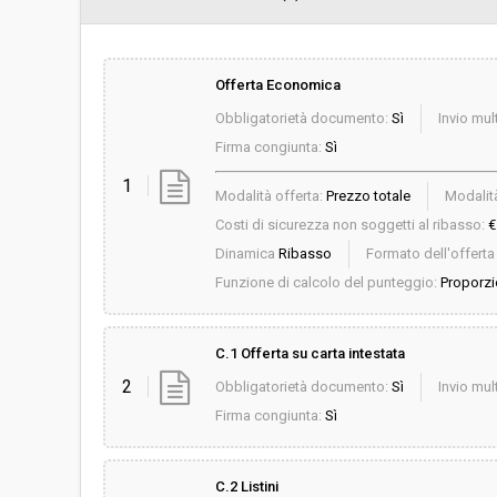
Offerta Economica
Obbligatorietà documento:
Sì
Invio mult
Firma congiunta:
Sì
1
Modalità offerta:
Prezzo totale
Modalità
Costi di sicurezza non soggetti al ribasso:
€
Dinamica
Ribasso
Formato dell'offert
Funzione di calcolo del punteggio:
Proporzi
C.1 Offerta su carta intestata
2
Obbligatorietà documento:
Sì
Invio mult
Firma congiunta:
Sì
C.2 Listini