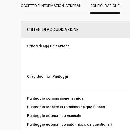
OGGETTO E INFORMAZIONI GENERALI
Servizi sociali:
CONFIGURAZIONE
No
Scelta del contraente:
Procedura aperta
CRITERI DI AGGIUDICAZIONE
Valore stimato della procedura:
€ 160.665.197,50
Criteri di aggiudicazione
Responsabile unico di progetto:
Edoardo Wegher
Responsabile fase di affidamento:
Edoardo Wegher
Cifre decimali Punteggi
La stazione appaltante agisce per
No
conto di un altro soggetto singolo:
Punteggio commissione tecnica
Punteggio tecnico automatico da questionari
Punteggio economico manuale
Punteggio economico automatico da questionari