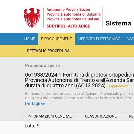
HOME
E-PROCUREMENT
MERCATO ELETTRONICO
OSS
DETTAGLIO PROCEDURA
Procedura aperta
061938/2024
Fornitura di protesi ortopediche
Provincia Autonoma di Trento e all’Azienda Sani
durata di quattro anni (AC13 2024)
Aggiudicata
Fornitura di protesi ortopediche all’Azienda Provinciale per i Se
dell’Alto Adige tramite accordo quadro per la durata di quattro
Dettagli
Settore:
Ordinario
INFORMAZIONI GENERALI
CLASSIFICAZIONE
RE
Tipo di contratto:
Forniture
Lotto 9