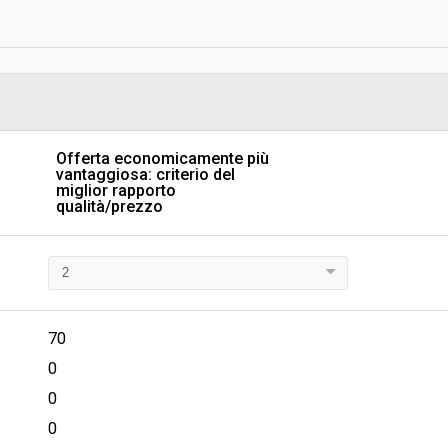
Data pubblicazione:
Svolgimento:
Pubblicata da:
Offerta economicamente più
vantaggiosa: criterio del
Responsabile fase di
miglior rapporto
programmazione:
qualità/prezzo
Responsabile fase di esecuzione
70
0
0
0