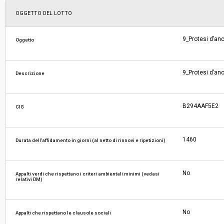
Scelta del contraente:
Procedura aperta
OGGETTO DEL LOTTO
Valore stimato della procedura:
€ 160.665.197,50
9_Protesi d’an
Oggetto
Responsabile unico di progetto:
Edoardo Wegher
9_Protesi d’an
Descrizione
Responsabile fase di affidamento:
Edoardo Wegher
B294AAF5E2
CIG
La stazione appaltante agisce per conto
No
di un altro soggetto singolo:
1460
Durata dell'affidamento in giorni (al netto di rinnovi e ripetizioni)
No
Appalti verdi che rispettano i criteri ambientali minimi (vedasi
relativi DM)
No
Appalti che rispettano le clausole sociali