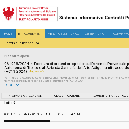
HOME
E-PROCUREMENT
MERCATO ELETTRONICO
OSSERVATORIO
PROGRAMMAZ
DETTAGLIO PROCEDURA
Procedura aperta
061938/2024
Fornitura di protesi ortopediche all’Azienda Provinciale pe
Autonoma di Trento e all’Azienda Sanitaria dell’Alto Adige tramite accordo
(AC13 2024)
Aggiudicata
Fornitura di protesi ortopediche all’Azienda Provinciale per i Servizi Sanitari della Provincia Auton
tramite accordo quadro per la durata di quattro anni (AC13/2024)
Dettagli
Settore:
Ordinario
INFORMAZIONI GENERALI
CLASSIFICAZIONE
REQUISITI DI PARTECIPAZI
Lotto 9
Tipo di contratto:
Forniture
OGGETTO E INFORMAZIONI GENERALI
CONFIGURAZIONE
Servizi sociali:
No