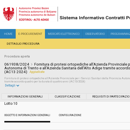
HOME
E-PROCUREMENT
MERCATO ELETTRONICO
OSSERVATORIO
PROGRAMMAZ
DETTAGLIO PROCEDURA
Procedura aperta
061938/2024
Fornitura di protesi ortopediche all’Azienda Provinciale pe
Autonoma di Trento e all’Azienda Sanitaria dell’Alto Adige tramite accordo
(AC13 2024)
Aggiudicata
Fornitura di protesi ortopediche all’Azienda Provinciale per i Servizi Sanitari della Provincia Auton
tramite accordo quadro per la durata di quattro anni (AC13/2024)
Dettagli
Settore:
Ordinario
INFORMAZIONI GENERALI
CLASSIFICAZIONE
REQUISITI DI PARTECIPAZI
Lotto 10
Tipo di contratto:
Forniture
OGGETTO E INFORMAZIONI GENERALI
CONFIGURAZIONE
Servizi sociali:
No