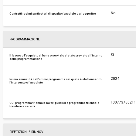
No
Contratti regimi particolari di appalto (speciale o alleggerito)
PROGRAMMAZIONE
Sì
Il lavoro o l'acquisto di bene o servizio e' stato previsto all'interno
della programmazione
2024
Prima annualità dell’ultimo programma nel quale è stato inserito
l’intervento o l’acquisto
F0077375021120
CUI programma triennale lavori pubblici o programma triennale
forniture e servizi
RIPETIZIONI E RINNOVI