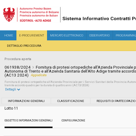
HOME
E-PROCUREMENT
MERCATO ELETTRONICO
OSSERVATORIO
PROGRAMMAZ
DETTAGLIO PROCEDURA
Procedura aperta
061938/2024
Fornitura di protesi ortopediche all’Azienda Provinciale pe
Autonoma di Trento e all’Azienda Sanitaria dell’Alto Adige tramite accordo
(AC13 2024)
Aggiudicata
Fornitura di protesi ortopediche all’Azienda Provinciale per i Servizi Sanitari della Provincia Auton
tramite accordo quadro per la durata di quattro anni (AC13/2024)
Dettagli
Settore:
Ordinario
INFORMAZIONI GENERALI
CLASSIFICAZIONE
REQUISITI DI PARTECIPAZI
Lotto 11
Tipo di contratto:
Forniture
OGGETTO E INFORMAZIONI GENERALI
CONFIGURAZIONE
Servizi sociali:
No