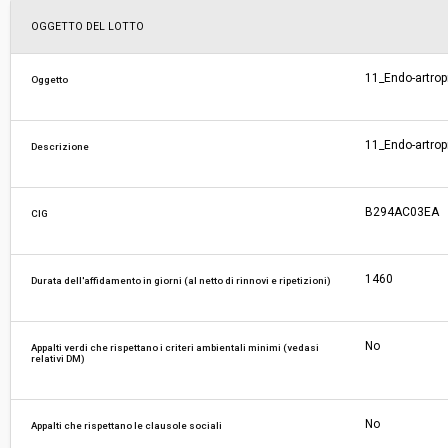
Scelta del contraente:
Procedura aperta
OGGETTO DEL LOTTO
Valore stimato della procedura:
€ 160.665.197,50
11_Endo-artrop
Oggetto
Responsabile unico di progetto:
Edoardo Wegher
11_Endo-artrop
Descrizione
Responsabile fase di affidamento:
Edoardo Wegher
B294AC03EA
CIG
La stazione appaltante agisce per conto
No
di un altro soggetto singolo:
1460
Durata dell'affidamento in giorni (al netto di rinnovi e ripetizioni)
No
Appalti verdi che rispettano i criteri ambientali minimi (vedasi
relativi DM)
No
Appalti che rispettano le clausole sociali