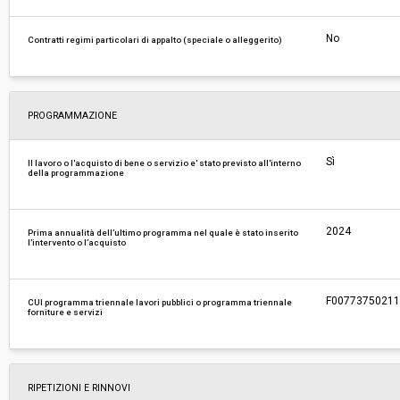
No
Contratti regimi particolari di appalto (speciale o alleggerito)
PROGRAMMAZIONE
Sì
Il lavoro o l'acquisto di bene o servizio e' stato previsto all'interno
della programmazione
2024
Prima annualità dell’ultimo programma nel quale è stato inserito
l’intervento o l’acquisto
F0077375021120
CUI programma triennale lavori pubblici o programma triennale
forniture e servizi
RIPETIZIONI E RINNOVI