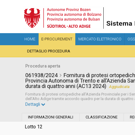
HOME
E-PROCUREMENT
MERCATO ELETTRONICO
OSS
DETTAGLIO PROCEDURA
Procedura aperta
061938/2024
Fornitura di protesi ortopediche
Provincia Autonoma di Trento e all’Azienda Sani
durata di quattro anni (AC13 2024)
Aggiudicata
Fornitura di protesi ortopediche all’Azienda Provinciale per i Se
dell’Alto Adige tramite accordo quadro per la durata di quattro
Dettagli
Settore:
Ordinario
INFORMAZIONI GENERALI
CLASSIFICAZIONE
RE
Tipo di contratto:
Forniture
Lotto 12