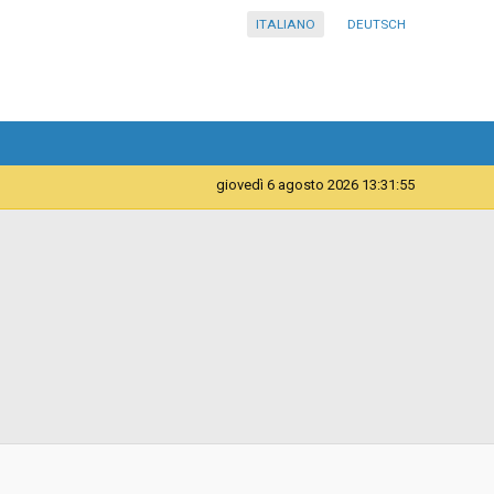
ITALIANO
DEUTSCH
giovedì 6 agosto 2026 13:31:56
Telematica
Accordo quadro