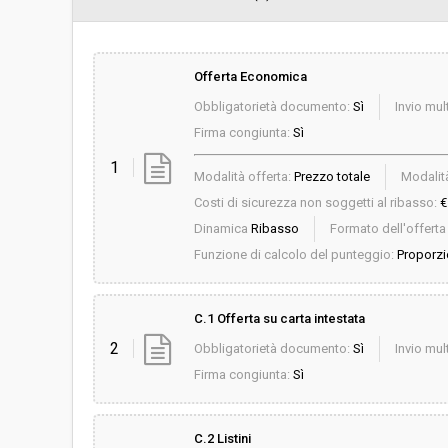
Offerta Economica
Obbligatorietà documento:
Sì
Invio mult
Firma congiunta:
Sì
1
Modalità offerta:
Prezzo totale
Modalità
Costi di sicurezza non soggetti al ribasso:
€
Dinamica
Ribasso
Formato dell'offert
Funzione di calcolo del punteggio:
Proporzi
C.1 Offerta su carta intestata
2
Obbligatorietà documento:
Sì
Invio mult
Firma congiunta:
Sì
C.2 Listini