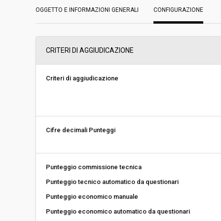
OGGETTO E INFORMAZIONI GENERALI
Servizi sociali:
CONFIGURAZIONE
No
Scelta del contraente:
Procedura aperta
CRITERI DI AGGIUDICAZIONE
Valore stimato della procedura:
€ 160.665.197,50
Criteri di aggiudicazione
Responsabile unico di progetto:
Edoardo Wegher
Responsabile fase di affidamento:
Edoardo Wegher
Cifre decimali Punteggi
La stazione appaltante agisce per
No
conto di un altro soggetto singolo:
Punteggio commissione tecnica
Punteggio tecnico automatico da questionari
Punteggio economico manuale
Punteggio economico automatico da questionari