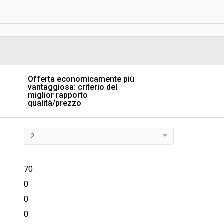
Data pubblicazione:
Svolgimento:
Pubblicata da:
Offerta economicamente più
vantaggiosa: criterio del
Responsabile fase di
miglior rapporto
programmazione:
qualità/prezzo
Responsabile fase di esecuzione
70
0
0
0