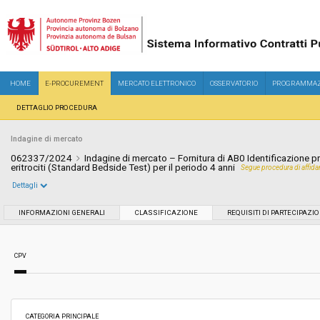
HOME
E-PROCUREMENT
MERCATO ELETTRONICO
OSSERVATORIO
PROGRAMMAZ
DETTAGLIO PROCEDURA
Indagine di mercato
062337/2024
Indagine di mercato – Fornitura di AB0 Identificazione pr
eritrociti (Standard Bedside Test) per il periodo 4 anni
Segue procedura di affid
Dettagli
Settore:
Ordinario
INFORMAZIONI GENERALI
CLASSIFICAZIONE
REQUISITI DI PARTECIPAZI
Data pubblicazione:
11/07/2024 17:11
CPV
Svolgimento:
In corso
Importo a base di gara soggetto a
-
CATEGORIA PRINCIPALE
ribasso: