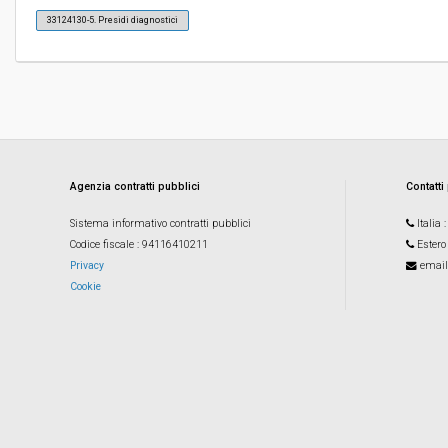
33124130-5. Presidi diagnostici
Costi di sicurezza non soggetti a
-
ribasso:
Link al fascicolo trasparenza:
Clicca qui
Agenzia contratti pubblici
Contatti
Sistema informativo contratti pubblici
Italia
Codice fiscale
: 94116410211
Estero
Privacy
email
Cookie