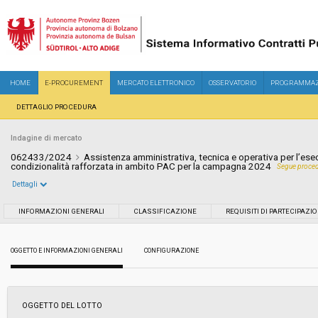
HOME
E-PROCUREMENT
MERCATO ELETTRONICO
OSSERVATORIO
PROGRAMMAZ
DETTAGLIO PROCEDURA
Indagine di mercato
062433/2024
Assistenza amministrativa, tecnica e operativa per l’esecu
condizionalità rafforzata in ambito PAC per la campagna 2024
Segue proced
Dettagli
Settore:
Ordinario
INFORMAZIONI GENERALI
CLASSIFICAZIONE
REQUISITI DI PARTECIPAZI
Data pubblicazione:
12/07/2024 16:00
OGGETTO E INFORMAZIONI GENERALI
CONFIGURAZIONE
Svolgimento:
In corso
OGGETTO DEL LOTTO
Importo a base di gara soggetto a
€ 16.000,00
ribasso: