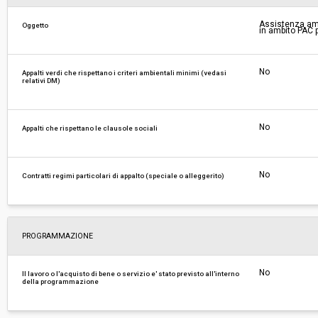
Assistenza ammi
Oggetto
Costi di sicurezza non soggetti a
-
in ambito PAC 
ribasso:
No
Appalti verdi che rispettano i criteri ambientali minimi (vedasi
relativi DM)
No
Appalti che rispettano le clausole sociali
No
Contratti regimi particolari di appalto (speciale o alleggerito)
PROGRAMMAZIONE
No
Il lavoro o l'acquisto di bene o servizio e' stato previsto all'interno
della programmazione