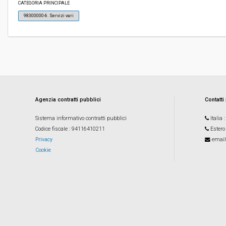
CATEGORIA PRINCIPALE
ribasso:
98300000-6. Servizi vari
Costi di sicurezza non soggetti a
-
ribasso:
Agenzia contratti pubblici
Contatti
Sistema informativo contratti pubblici
Italia
Codice fiscale
: 94116410211
Estero
Privacy
email
Cookie