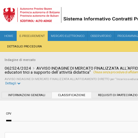
HOME
E-PROCUREMENT
MERCATO ELETTRONICO
OSSERVATORIO
PROGRAMMAZ
DETTAGLIO PROCEDURA
Indagine di mercato
062524/2024
AVVISO INDAGINE DI MERCATO FINALIZZATA ALL’AFFID
educatori trici a supporto dell´attività didattica”
Chiusa senza procedura di affida
AVVISO INDAGINE DI MERCATO FINALIZZATA ALL’AFFIDAMENTO DIRETTO per “Incarico a educatori/tr
Dettagli
Settore:
Ordinario
INFORMAZIONI GENERALI
CLASSIFICAZIONE
REQUISITI DI PARTECIPAZI
Data pubblicazione:
12/07/2024 21:47
CPV
Svolgimento:
In corso
Importo a base di gara soggetto a
-