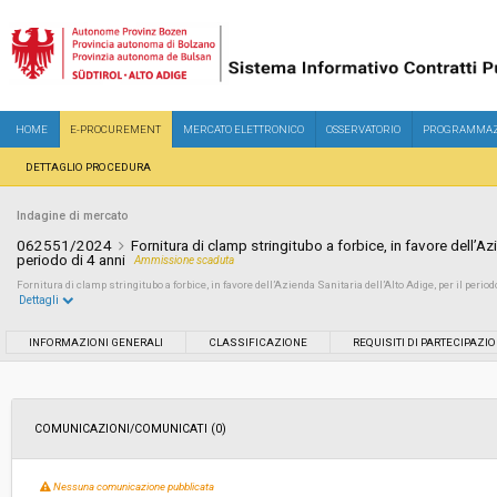
HOME
E-PROCUREMENT
MERCATO ELETTRONICO
OSSERVATORIO
PROGRAMMAZ
DETTAGLIO PROCEDURA
Indagine di mercato
062551/2024
Fornitura di clamp stringitubo a forbice, in favore dell’Azi
periodo di 4 anni
Ammissione scaduta
Fornitura di clamp stringitubo a forbice, in favore dell’Azienda Sanitaria dell’Alto Adige, per il period
Dettagli
Settore:
Ordinario
INFORMAZIONI GENERALI
CLASSIFICAZIONE
REQUISITI DI PARTECIPAZI
Data pubblicazione:
12/07/2024 16:14
COMUNICAZIONI/COMUNICATI (0)
Svolgimento:
In corso
Nessuna comunicazione pubblicata
Importo a base di gara soggetto a
-