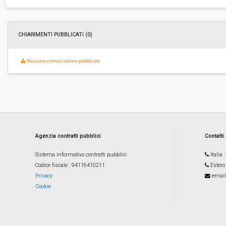
ribasso:
Costi di sicurezza non soggetti a
-
ribasso:
CHIARIMENTI PUBBLICATI (0)
Nessuna comunicazione pubblicata
Agenzia contratti pubblici
Contatti
Sistema informativo contratti pubblici
Italia
Codice fiscale
: 94116410211
Estero
Privacy
email
Cookie