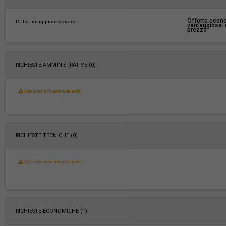
Pubblicata da:
-
Offerta econ
Criteri di aggiudicazione
vantaggiosa: c
prezzo
La stazione appaltante agisce per conto
No
di un altro soggetto singolo:
RICHIESTE AMMINISTRATIVE
(0)
Nessuna richiesta presente
RICHIESTE TECNICHE
(0)
Nessuna richiesta presente
RICHIESTE ECONOMICHE
(1)