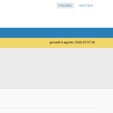
ITALIANO
DEUTSCH
giovedì 6 agosto 2026 07:37:26
Forniture
Istituto comprensivo Laives in lingua italiana
d
Aperta