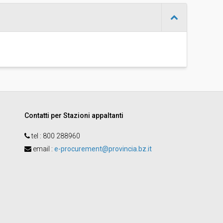
-
Emanuela Scicchitano
Contatti per Stazioni appaltanti
tel :
800 288960
email
:
e-procurement@provincia.bz.it