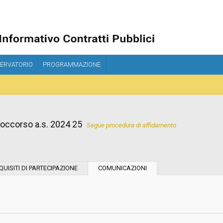
ERVATORIO
PROGRAMMAZIONE
soccorso a.s. 2024 25
Segue procedura di affidamento
Tipo di contratto:
QUISITI DI PARTECIPAZIONE
COMUNICAZIONI
Stazione Appaltante:
Indagine di mercato "aperta" o "a
invito":