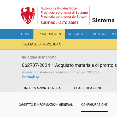
HOME
E-PROCUREMENT
MERCATO ELETTRONICO
OSS
DETTAGLIO PROCEDURA
Indagine di mercato
062707/2024
Acquisto materiale di pronto 
Acquisto materiale di pronto soccorso a.s. 2024/25
Dettagli
Settore:
Ordinario
INFORMAZIONI GENERALI
CLASSIFICAZIONE
RE
Data pubblicazione:
15/07/2024 11:21
OGGETTO E INFORMAZIONI GENERALI
CONFIGURAZIONE
Svolgimento:
In corso