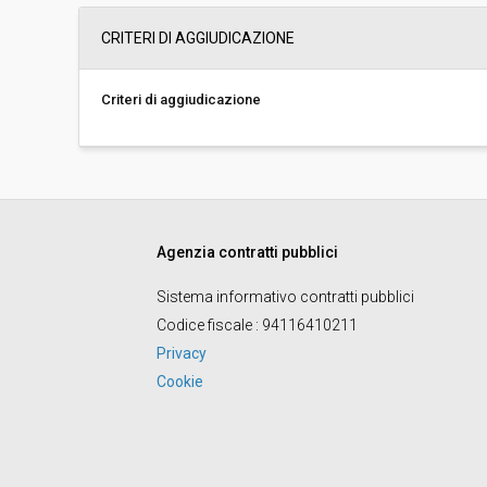
Importo a base di gara soggetto a
-
CRITERI DI AGGIUDICAZIONE
ribasso:
Costi di sicurezza non soggetti a
-
ribasso:
Criteri di aggiudicazione
Agenzia contratti pubblici
Sistema informativo contratti pubblici
Codice fiscale
: 94116410211
Privacy
Cookie