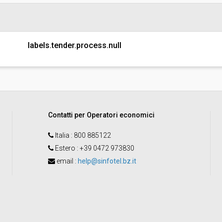
Pubblicata da:
Responsabile unico di progetto:
labels.tender.process.null
Contatti per Operatori economici
Italia
: 800 885122
Estero
: +39 0472 973830
email
:
help@sinfotel.bz.it