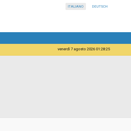
ITALIANO
DEUTSCH
venerdì 7 agosto 2026 01:28:25
Servizi
Provincia Autonoma di Bolzano - Direzione generale
della Provincia - Economato