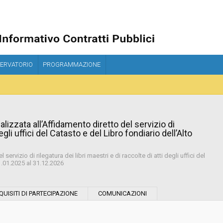
ERVATORIO
PROGRAMMAZIONE
lizzata all’Affidamento diretto del servizio di
degli uffici del Catasto e del Libro fondiario dell’Alto
ervizio di rilegatura dei libri maestri e di raccolte di atti degli uffici del
1.01.2025 al 31.12.2026
Tipo di contratto:
QUISITI DI PARTECIPAZIONE
COMUNICAZIONI
Stazione Appaltante: