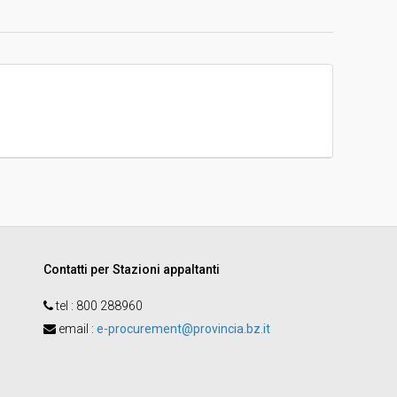
d
Aperta
-
Janah Maria Andreis
Contatti per Stazioni appaltanti
tel :
800 288960
email
:
e-procurement@provincia.bz.it