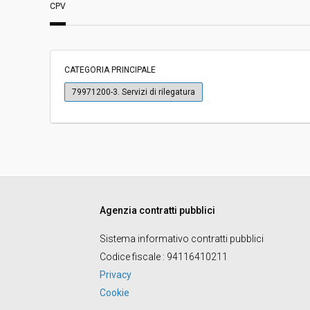
CPV
Svolgimento:
In corso
Importo a base di gara soggetto a
-
ribasso:
CATEGORIA PRINCIPALE
Costi di sicurezza non soggetti a
-
79971200-3. Servizi di rilegatura
ribasso:
Link al fascicolo trasparenza:
Clicca qui
Agenzia contratti pubblici
Sistema informativo contratti pubblici
Codice fiscale
: 94116410211
Privacy
Cookie