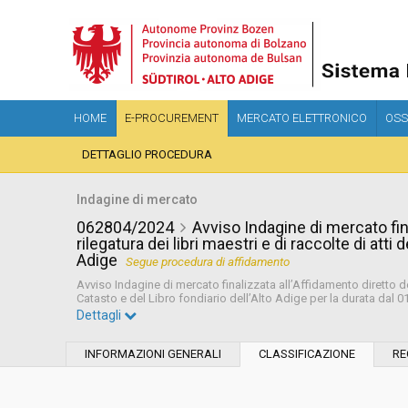
HOME
E-PROCUREMENT
MERCATO ELETTRONICO
OSS
DETTAGLIO PROCEDURA
Indagine di mercato
062804/2024
Avviso Indagine di mercato fina
rilegatura dei libri maestri e di raccolte di atti 
Adige
Segue procedura di affidamento
Avviso Indagine di mercato finalizzata all’Affidamento diretto del s
Catasto e del Libro fondiario dell’Alto Adige per la durata dal 0
Dettagli
Settore:
Ordinario
INFORMAZIONI GENERALI
CLASSIFICAZIONE
RE
Data pubblicazione:
24/07/2024 10:16