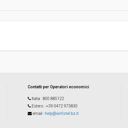
Indagine di mercato "aperta" o "a
invito":
Pubblicata da:
Responsabile unico di progetto:
Contatti per Operatori economici
Italia
: 800 885122
Estero
: +39 0472 973830
email
:
help@sinfotel.bz.it