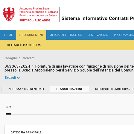
HOME
E-PROCUREMENT
MERCATO ELETTRONICO
OSSERVATORIO
PROGRAMMAZ
DETTAGLIO PROCEDURA
Indagine di mercato
063063/2024
Fornitura di una lavatrice con funzione di riduzione del te
presso la Scuola Arcobaleno per il Servizio Scuole dell'infanzia del Comu
Dettagli
Settore:
Ordinario
INFORMAZIONI GENERALI
CLASSIFICAZIONE
REQUISITI DI PARTECIPAZI
Data pubblicazione:
16/07/2024 09:59
CPV
Svolgimento:
In corso
Importo a base di gara soggetto a
-
CATEGORIA PRINCIPALE
ribasso: