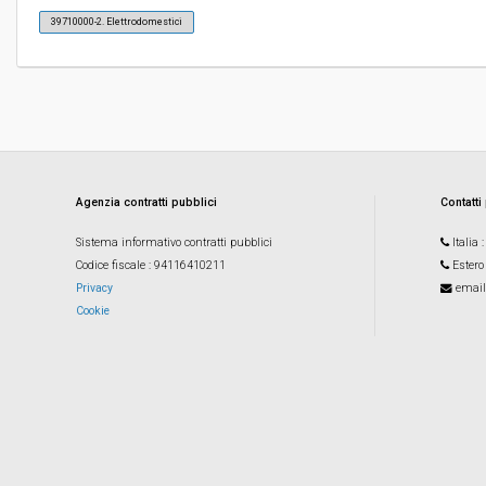
39710000-2. Elettrodomestici
Costi di sicurezza non soggetti a
-
ribasso:
Agenzia contratti pubblici
Contatti
Sistema informativo contratti pubblici
Italia
Codice fiscale
: 94116410211
Estero
Privacy
email
Cookie