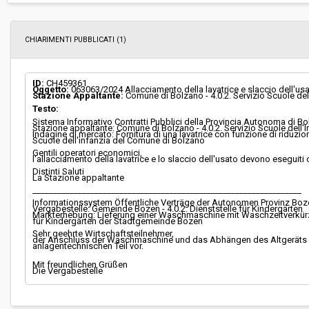
Costi di sicurezza non soggetti a
-
ribasso:
CHIARIMENTI PUBBLICATI (1)
ID:
CH459361
Oggetto:
063063/2024 Allacciamento della lavatrice e slaccio dell'
Stazione Appaltante:
Comune di Bolzano - 4.0.2. Servizio Scuole del
Testo:
Sistema Informativo Contratti Pubblici della Provincia Autonoma di B
Stazione appaltante: Comune di Bolzano - 4.0.2. Servizio Scuole dell'I
Indagine di mercato: Fornitura di una lavatrice con funzione di riduzio
Scuole dell'infanzia del Comune di Bolzano
Gentili operatori economici,
l'allacciamento della lavatrice e lo slaccio dell'usato devono eseguiti
Distinti Saluti
La Stazione appaltante
_________________________________________________________________
Informationssystem Öffentliche Verträge der Autonomen Provinz Boz
Vergabestelle: Gemeinde Bozen - 4.0.2. Dienststelle für Kindergärten
Markterhebung: Lieferung einer Waschmaschine mit Waschzeitverkürz
für Kindergärten der Stadtgemeinde Bozen
Sehr geehrte Wirtschaftsteilnehmer,
der Anschluss der Waschmaschine und das Abhängen des Altgeräts m
anlagentechnischen Teil vor.
Mit freundlichen Grüßen
Die Vergabestelle