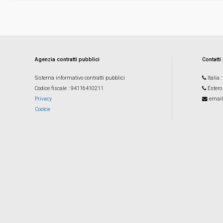
Agenzia contratti pubblici
Contatti
Sistema informativo contratti pubblici
Italia
Codice fiscale
: 94116410211
Estero
Privacy
email
Cookie