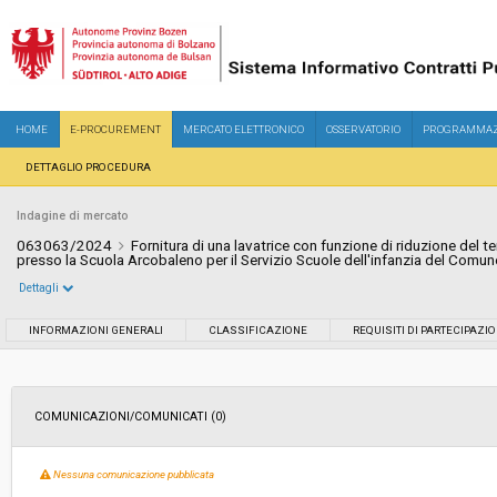
HOME
E-PROCUREMENT
MERCATO ELETTRONICO
OSSERVATORIO
PROGRAMMAZ
DETTAGLIO PROCEDURA
Indagine di mercato
063063/2024
Fornitura di una lavatrice con funzione di riduzione del te
presso la Scuola Arcobaleno per il Servizio Scuole dell'infanzia del Comu
Dettagli
Settore:
Ordinario
INFORMAZIONI GENERALI
CLASSIFICAZIONE
REQUISITI DI PARTECIPAZI
Data pubblicazione:
16/07/2024 09:59
COMUNICAZIONI/COMUNICATI (0)
Svolgimento:
In corso
Nessuna comunicazione pubblicata
Importo a base di gara soggetto a
-
ribasso: