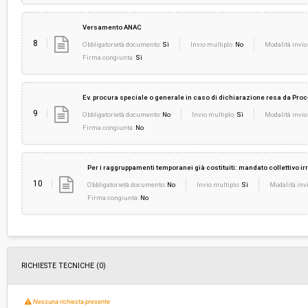
Versamento ANAC
8
Obbligatorietà documento:
Sì
Invio multiplo:
No
Modalità invio
Firma congiunta:
Sì
Ev. procura speciale o generale in caso di dichiarazione resa da Pro
9
Obbligatorietà documento:
No
Invio multiplo:
Sì
Modalità invio
Firma congiunta:
No
Per i raggruppamenti temporanei già costituiti: mandato collettivo 
10
Obbligatorietà documento:
No
Invio multiplo:
Sì
Modalità invi
Firma congiunta:
No
RICHIESTE TECNICHE
(0)
Nessuna richiesta presente