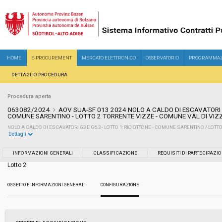
HOME
E-PROCUREMENT
MERCATO ELETTRONICO
OSSERVATORIO
PROGRAMMAZ
DETTAGLIO PROCEDURA
Procedura aperta
063082/2024
AOV SUA-SF 013 2024 NOLO A CALDO DI ESCAVATORI G
COMUNE SARENTINO - LOTTO 2 TORRENTE VIZZE - COMUNE VAL DI VIZ
NOLO A CALDO DI ESCAVATORI G3 E G6.3 - LOTTO 1: RIO OTTONE - COMUNE SARENTINO / LOTT
Dettagli
Settore:
Ordinario
INFORMAZIONI GENERALI
CLASSIFICAZIONE
REQUISITI DI PARTECIPAZI
Lotto 2
Tipo di contratto:
Servizi
OGGETTO E INFORMAZIONI GENERALI
CONFIGURAZIONE
Servizi sociali:
No
Scelta del contraente:
Procedura aperta