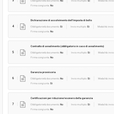
3
Obbligatorietà documento:
No
Invio multiplo:
Sì
Modalità invio
Firma congiunta:
No
Dichiarazione di assolvimento dell’imposta di bollo
4
Obbligatorietà documento:
Sì
Invio multiplo:
Sì
Modalità invio 
Firma congiunta:
No
Contratto di avvalimento (obbligatorio in caso di avvalimento)
5
Obbligatorietà documento:
No
Invio multiplo:
Sì
Modalità invio
Firma congiunta:
No
Garanzia provvisoria
6
Obbligatorietà documento:
No
Invio multiplo:
Sì
Modalità invio
Firma congiunta:
Sì
Certificazioni per riduzione/esonero della garanzia
7
Obbligatorietà documento:
No
Invio multiplo:
Sì
Modalità invio
Firma congiunta:
No