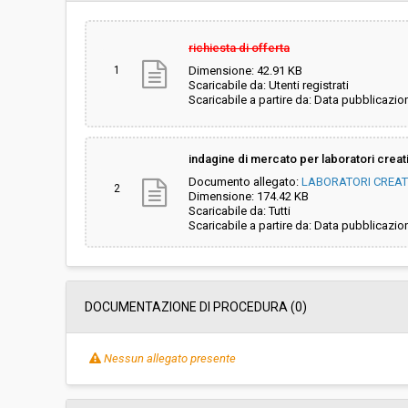
Importo a base di gara soggetto a
-
ribasso:
richiesta di offerta
Costi di sicurezza non soggetti a
-
1
Dimensione: 42.91 KB
ribasso:
Scaricabile da: Utenti registrati
Scaricabile a partire da: Data pubblicazio
Link al fascicolo trasparenza:
Clicca qui
indagine di mercato per laboratori creati
Documento allegato:
LABORATORI CREATIV
2
Dimensione: 174.42 KB
Scaricabile da: Tutti
Scaricabile a partire da: Data pubblicazio
DOCUMENTAZIONE DI PROCEDURA (0)
Nessun allegato presente