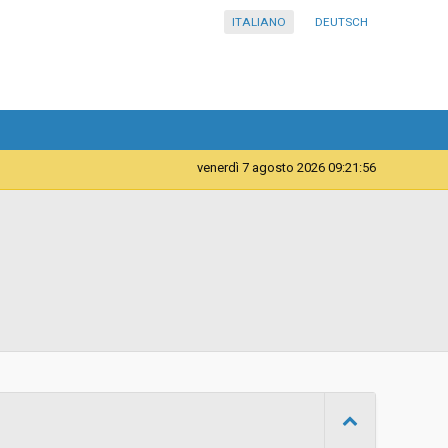
ITALIANO
DEUTSCH
venerdì 7 agosto 2026 09:21:56
Servizi
Istituto comprensivo in lingua italiana Bolzano II - Don
Bosco
d
Aperta