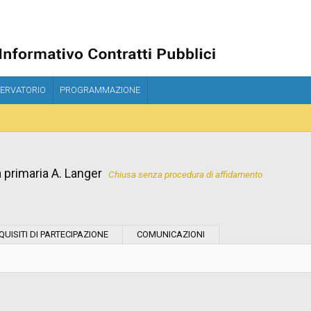
ERVATORIO
PROGRAMMAZIONE
primaria A. Langer
Chiusa senza procedura di affidamento
Tipo di contratto:
QUISITI DI PARTECIPAZIONE
COMUNICAZIONI
Stazione Appaltante:
Indagine di mercato "aperta" o "a
invito":