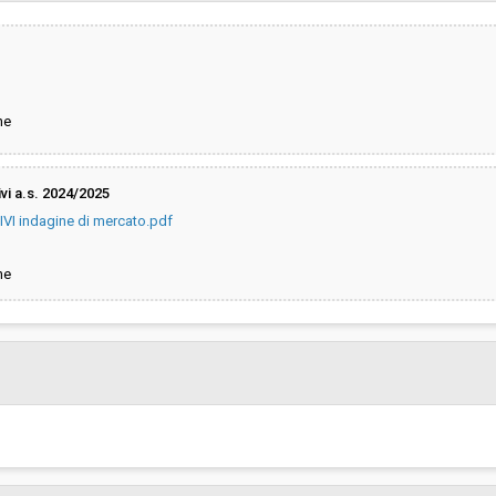
Pubblicata da:
Responsabile unico di progetto:
ne
vi a.s. 2024/2025
I indagine di mercato.pdf
ne