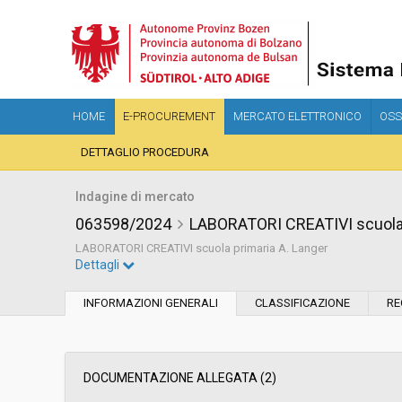
HOME
E-PROCUREMENT
MERCATO ELETTRONICO
OSS
DETTAGLIO PROCEDURA
Indagine di mercato
063598/2024
LABORATORI CREATIVI scuola 
LABORATORI CREATIVI scuola primaria A. Langer
Dettagli
Settore:
Ordinario
INFORMAZIONI GENERALI
CLASSIFICAZIONE
RE
Data pubblicazione:
17/07/2024 11:56
Svolgimento:
In corso
DOCUMENTAZIONE ALLEGATA (2)