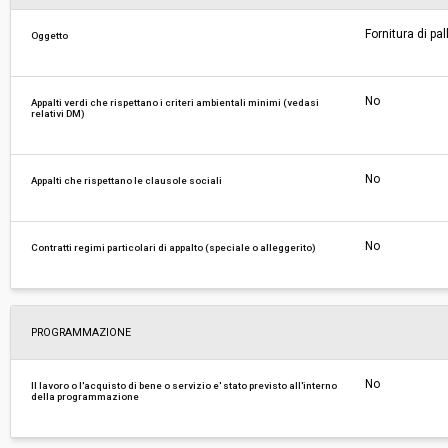
Fornitura di pal
Oggetto
Costi di sicurezza non soggetti a
-
ribasso:
No
Appalti verdi che rispettano i criteri ambientali minimi (vedasi
relativi DM)
No
Appalti che rispettano le clausole sociali
No
Contratti regimi particolari di appalto (speciale o alleggerito)
PROGRAMMAZIONE
No
Il lavoro o l'acquisto di bene o servizio e' stato previsto all'interno
della programmazione