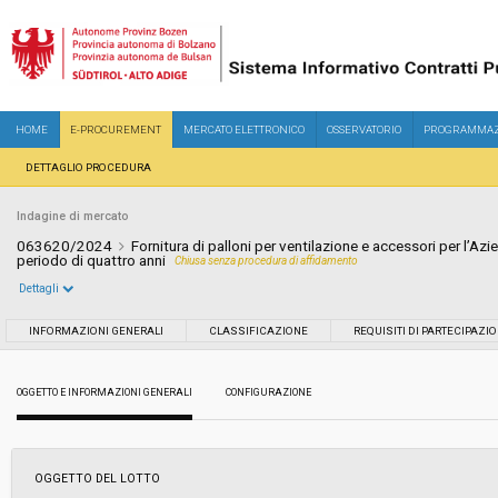
HOME
E-PROCUREMENT
MERCATO ELETTRONICO
OSSERVATORIO
PROGRAMMAZ
DETTAGLIO PROCEDURA
Indagine di mercato
063620/2024
Fornitura di palloni per ventilazione e accessori per l’Azie
periodo di quattro anni
Chiusa senza procedura di affidamento
Dettagli
Settore:
Ordinario
INFORMAZIONI GENERALI
CLASSIFICAZIONE
REQUISITI DI PARTECIPAZI
Data pubblicazione:
17/07/2024 12:25
OGGETTO E INFORMAZIONI GENERALI
CONFIGURAZIONE
Svolgimento:
In corso
OGGETTO DEL LOTTO
Importo a base di gara soggetto a
€ 103.330,50
ribasso: