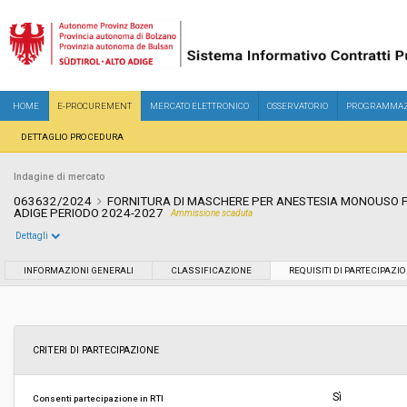
HOME
E-PROCUREMENT
MERCATO ELETTRONICO
OSSERVATORIO
PROGRAMMAZ
DETTAGLIO PROCEDURA
Indagine di mercato
063632/2024
FORNITURA DI MASCHERE PER ANESTESIA MONOUSO PE
ADIGE PERIODO 2024-2027
Ammissione scaduta
Dettagli
Settore:
Ordinario
INFORMAZIONI GENERALI
CLASSIFICAZIONE
REQUISITI DI PARTECIPAZI
Data pubblicazione:
17/07/2024 12:42
Svolgimento:
In corso
CRITERI DI PARTECIPAZIONE
Importo a base di gara soggetto a
€ 138.621,00
Sì
Consenti partecipazione in RTI
ribasso: