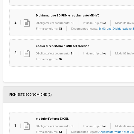
Dichiarazione BD-RDM e regolamento MD-IVD
2
Obbligatorietà documento:
Sì
Invio multiplo:
No
Modalità invio
Firma congiunta:
Sì
Documento allegato:
Erklärung_Dichiarazione_
codici di repertorio e CND del prodotto
3
Obbligatorietà documento:
Sì
Invio multiplo:
No
Modalità invio
Firma congiunta:
Sì
RICHIESTE ECONOMICHE
(2)
modulo d'offerta EXCEL
1
Obbligatorietà documento:
Sì
Invio multiplo:
No
Modalità invio
Firma congiunta:
Sì
Documento allegato:
Angebotsformular_Modulo d