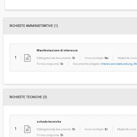
Costi di sicurezza non soggetti a
-
ribasso:
RICHIESTE AMMINISTRATIVE
(1)
Manifestazione di interesse
1
Obbligatorietà documento:
Sì
Invio multiplo:
No
Modalità invio
Firma congiunta:
Sì
Documento allegato:
Interessensbekundung_Man
RICHIESTE TECNICHE
(3)
schede tecniche
1
Obbligatorietà documento:
Sì
Invio multiplo:
Sì
Modalità invio 
Firma congiunta:
Sì