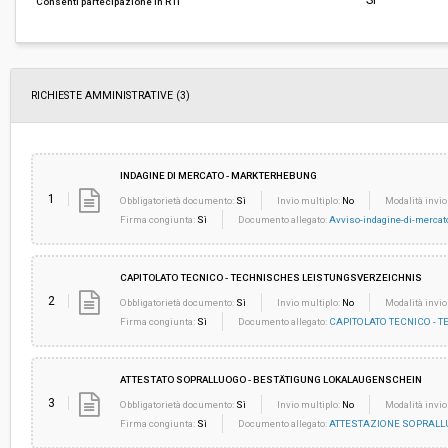
Sì
Consenti partecipazione in RTI
ribasso:
Costi di sicurezza non soggetti a
-
ribasso:
RICHIESTE AMMINISTRATIVE
(3)
INDAGINE DI MERCATO - MARKTERHEBUNG
1
Obbligatorietà documento:
Sì
Invio multiplo:
No
Modalità invio
Firma congiunta:
Sì
Documento allegato:
Avviso-indagine-di-merc
CAPITOLATO TECNICO - TECHNISCHES LEISTUNGSVERZEICHNIS
2
Obbligatorietà documento:
Sì
Invio multiplo:
No
Modalità invio
Firma congiunta:
Sì
Documento allegato:
CAPITOLATO TECNICO - T
ATTESTATO SOPRALLUOGO - BESTÄTIGUNG LOKALAUGENSCHEIN
3
Obbligatorietà documento:
Sì
Invio multiplo:
No
Modalità invio
Firma congiunta:
Sì
Documento allegato:
ATTESTAZIONE SOPRALL