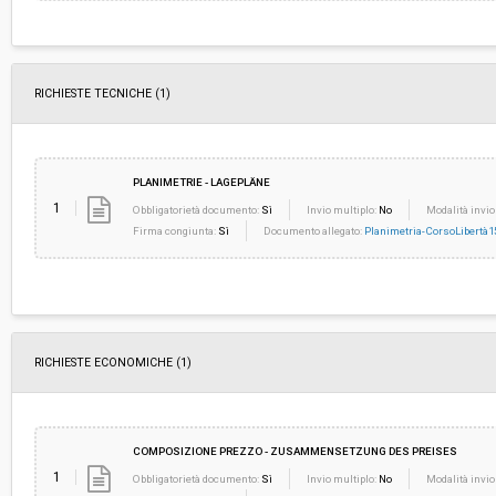
RICHIESTE TECNICHE
(1)
PLANIMETRIE - LAGEPLÄNE
1
Obbligatorietà documento:
Sì
Invio multiplo:
No
Modalità invio
Firma congiunta:
Sì
Documento allegato:
Planimetria-CorsoLibertà1
RICHIESTE ECONOMICHE
(1)
COMPOSIZIONE PREZZO - ZUSAMMENSETZUNG DES PREISES
1
Obbligatorietà documento:
Sì
Invio multiplo:
No
Modalità invio