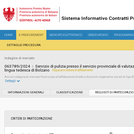
HOME
E-PROCUREMENT
MERCATO ELETTRONICO
OSSERVATORIO
PROGRAMMAZ
DETTAGLIO PROCEDURA
Indagine di mercato
063789/2024
Servizio di pulizia presso il servizio provinciale di valuta
lingua tedesca di Bolzano
Segue procedura di affidamento
Avviso indagine di mercato finalizzata all'affidamento diretto a favore di cooperative sociali di tipo B
Dettagli
Settore:
Ordinario
INFORMAZIONI GENERALI
CLASSIFICAZIONE
REQUISITI DI PARTECIPAZI
Data pubblicazione:
18/07/2024 09:12
Svolgimento:
In corso
CRITERI DI PARTECIPAZIONE
Importo a base di gara soggetto a
-