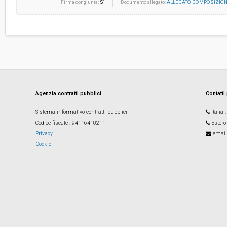
Firma congiunta:
Sì
Documento allegato:
ALLEGATO COMPOSIZIONE
Agenzia contratti pubblici
Contatti
Sistema informativo contratti pubblici
Italia
Codice fiscale
: 94116410211
Estero
Privacy
email
Cookie