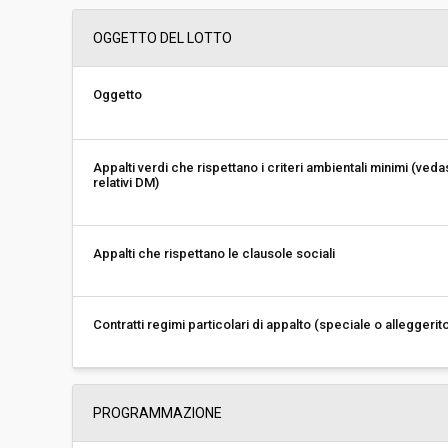
Importo a base di gara soggetto a
-
OGGETTO DEL LOTTO
ribasso:
Costi di sicurezza non soggetti a
-
ribasso:
Oggetto
Link al fascicolo trasparenza:
Clicca qui
Appalti verdi che rispettano i criteri ambientali minimi (veda
relativi DM)
Appalti che rispettano le clausole sociali
Contratti regimi particolari di appalto (speciale o alleggerit
PROGRAMMAZIONE