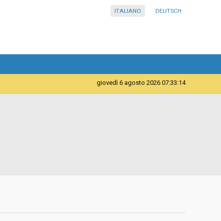
ITALIANO
DEUTSCH
giovedì 6 agosto 2026 07:33:14
Forniture
Istituto comprensivo in lingua italiana Bassa Atesina
d
Ad invito