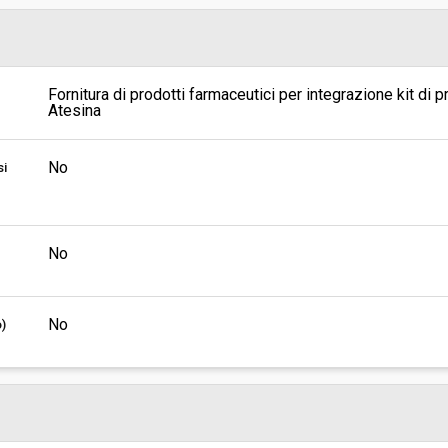
Pubblicata da:
Responsabile unico di progetto:
Fornitura di prodotti farmaceutici per integrazione kit di
Atesina
No
si
No
No
o)