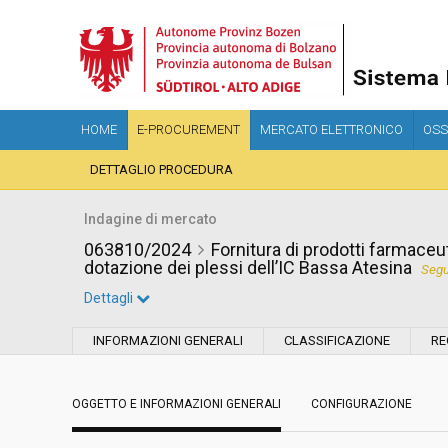
HOME
E-PROCUREMENT
MERCATO ELETTRONICO
OSS
DETTAGLIO PROCEDURA
Indagine di mercato
063810/2024
Fornitura di prodotti farmaceut
dotazione dei plessi dell’IC Bassa Atesina
Segu
Dettagli
Settore:
Ordinario
INFORMAZIONI GENERALI
CLASSIFICAZIONE
RE
Data pubblicazione:
17/07/2024 18:11
OGGETTO E INFORMAZIONI GENERALI
CONFIGURAZIONE
Svolgimento:
In corso