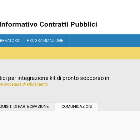
ERVATORIO
PROGRAMMAZIONE
ici per integrazione kit di pronto soccorso in
e procedura di affidamento
Tipo di contratto:
QUISITI DI PARTECIPAZIONE
COMUNICAZIONI
Stazione Appaltante:
Indagine di mercato "aperta" o "a
invito":