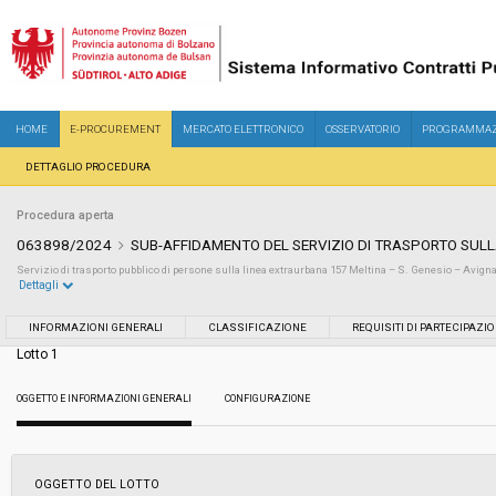
HOME
E-PROCUREMENT
MERCATO ELETTRONICO
OSSERVATORIO
PROGRAMMAZ
DETTAGLIO PROCEDURA
Procedura aperta
063898/2024
SUB-AFFIDAMENTO DEL SERVIZIO DI TRASPORTO SULL
Servizio di trasporto pubblico di persone sulla linea extraurbana 157 Meltina – S. Genesio – Avign
Dettagli
Settore:
Speciale
INFORMAZIONI GENERALI
CLASSIFICAZIONE
REQUISITI DI PARTECIPAZI
Lotto 1
Tipo di contratto:
Servizi
OGGETTO E INFORMAZIONI GENERALI
CONFIGURAZIONE
Servizi sociali:
No
Scelta del contraente:
Procedura aperta
OGGETTO DEL LOTTO