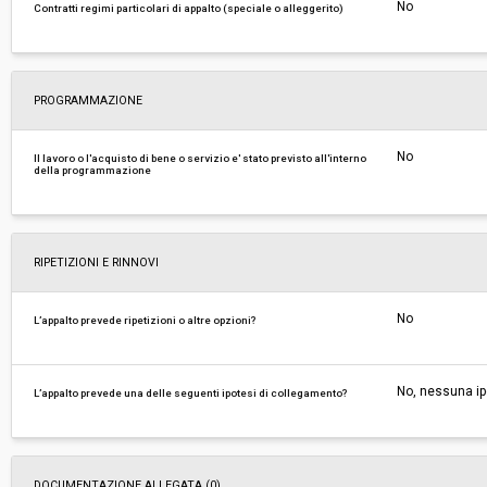
No
Contratti regimi particolari di appalto (speciale o alleggerito)
PROGRAMMAZIONE
No
Il lavoro o l'acquisto di bene o servizio e' stato previsto all'interno
della programmazione
RIPETIZIONI E RINNOVI
No
L’appalto prevede ripetizioni o altre opzioni?
No, nessuna ip
L’appalto prevede una delle seguenti ipotesi di collegamento?
DOCUMENTAZIONE ALLEGATA (0)