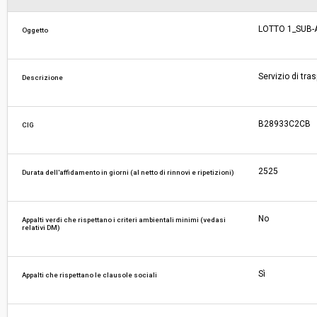
Valore stimato della procedura:
€ 4.967.097,50
LOTTO 1_SUB-
Oggetto
Responsabile unico di progetto:
Ruggero Rossi de Mio
Servizio di tra
Descrizione
La stazione appaltante agisce per conto
No
di un altro soggetto singolo:
B28933C2CB
CIG
2525
Durata dell'affidamento in giorni (al netto di rinnovi e ripetizioni)
No
Appalti verdi che rispettano i criteri ambientali minimi (vedasi
relativi DM)
Sì
Appalti che rispettano le clausole sociali