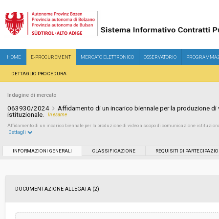
HOME
E-PROCUREMENT
MERCATO ELETTRONICO
OSSERVATORIO
PROGRAMMAZ
DETTAGLIO PROCEDURA
Indagine di mercato
063930/2024
Affidamento di un incarico biennale per la produzione d
istituzionale.
In esame
Affidamento di un incarico biennale per la produzione di video a scopo di comunicazione istituzion
Dettagli
Settore:
Ordinario
INFORMAZIONI GENERALI
CLASSIFICAZIONE
REQUISITI DI PARTECIPAZI
Data pubblicazione:
18/07/2024 10:49
DOCUMENTAZIONE ALLEGATA (2)
Svolgimento:
In corso
Importo a base di gara soggetto a
-