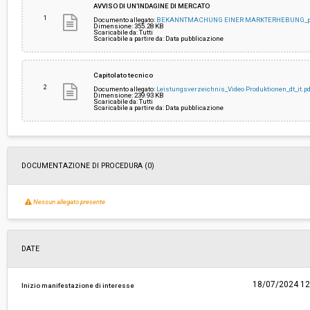
AVVISO DI UN’INDAGINE DI MERCATO
ribasso:
1
Documento allegato:
BEKANNTMACHUNG EINER MARKTERHEBUNG_pro
Dimensione: 355.28 KB
Scaricabile da: Tutti
Costi di sicurezza non soggetti a
-
Scaricabile a partire da: Data pubblicazione
ribasso:
Capitolato tecnico
2
Documento allegato:
Leistungsverzeichnis_Video Produktionen_dt_it.pd
Dimensione: 239.93 KB
Scaricabile da: Tutti
Scaricabile a partire da: Data pubblicazione
DOCUMENTAZIONE DI PROCEDURA (0)
Nessun allegato presente
DATE
18/07/2024 12
Inizio manifestazione di interesse