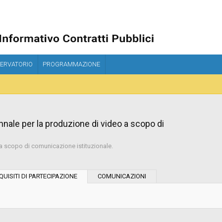
ERVATORIO
PROGRAMMAZIONE
nnale per la produzione di video a scopo di
 a scopo di comunicazione istituzionale.
Tipo di contratto:
QUISITI DI PARTECIPAZIONE
COMUNICAZIONI
Stazione Appaltante:
Indagine di mercato "aperta" o "a