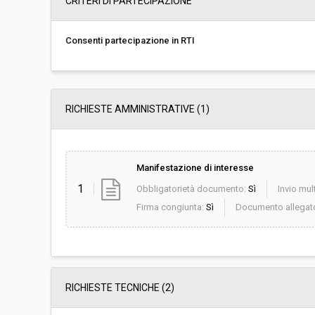
CRITERI DI PARTECIPAZIONE
Importo a base di gara soggetto a
-
ribasso:
Consenti partecipazione in RTI
Costi di sicurezza non soggetti a
-
ribasso:
RICHIESTE AMMINISTRATIVE
(1)
Manifestazione di interesse
1
Obbligatorietà documento:
Sì
Invio mult
Firma congiunta:
Sì
Documento allegat
RICHIESTE TECNICHE
(2)