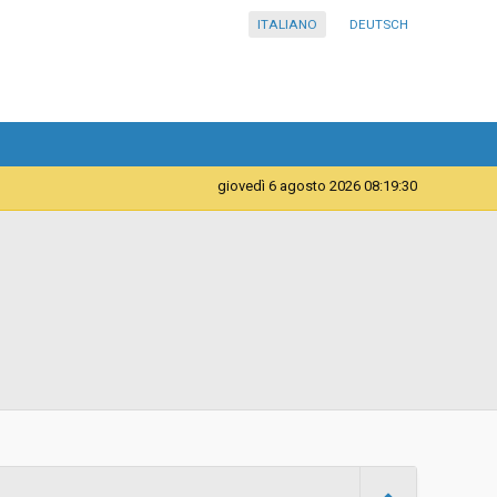
ITALIANO
DEUTSCH
giovedì 6 agosto 2026 08:19:30
Servizi
Azienda Sanitaria dell’Alto Adige - Ripartizione acquisti
d
Aperta