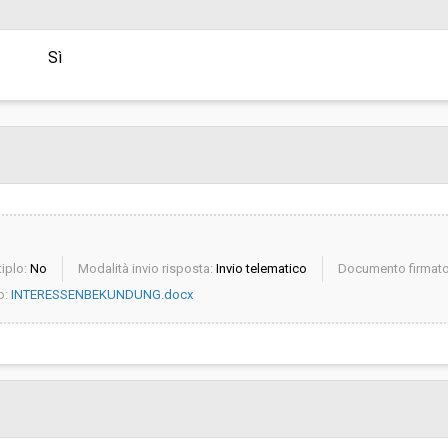
invito":
Pubblicata da:
Sì
Responsabile unico di progetto:
iplo:
No
Modalità invio risposta:
Invio telematico
Documento firmato 
o:
INTERESSENBEKUNDUNG.docx