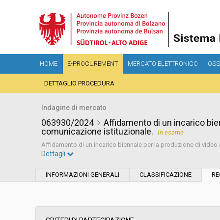
HOME
E-PROCUREMENT
MERCATO ELETTRONICO
OSS
DETTAGLIO PROCEDURA
Indagine di mercato
063930/2024
Affidamento di un incarico bie
comunicazione istituzionale.
In esame
Affidamento di un incarico biennale per la produzione di video
Dettagli
Settore:
Ordinario
INFORMAZIONI GENERALI
CLASSIFICAZIONE
RE
Data pubblicazione:
18/07/2024 10:49
Svolgimento:
In corso