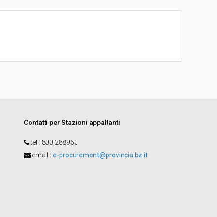
€ 1.066.068,89
Stefan Bauer
Contatti per Stazioni appaltanti
tel :
800 288960
email
:
e-procurement@provincia.bz.it