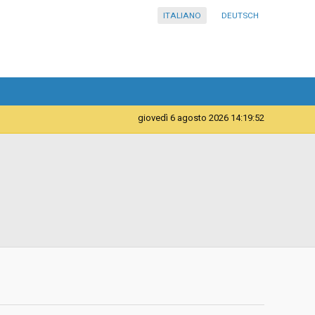
ITALIANO
DEUTSCH
giovedì 6 agosto 2026 14:19:52
Telematica
Contratto d'appalto
Procedura negoziata senza previa indizione di gara