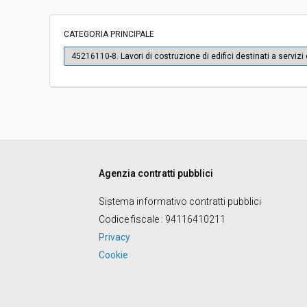
Svolgimento:
Gara in busta chiu
CATEGORIA PRINCIPALE
Pubblicata da:
-
45216110-8. Lavori di costruzione di edifici destinati a servizi 
La stazione appaltante agisce per
No
conto di un altro soggetto singolo:
Agenzia contratti pubblici
Sistema informativo contratti pubblici
Codice fiscale
: 94116410211
Privacy
Cookie