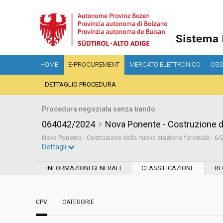
HOME
E-PROCUREMENT
MERCATO ELETTRONICO
OSS
DETTAGLIO PROCEDURA
Procedura negoziata senza bando
064042/2024
Nova Ponente - Costruzione de
Nova Ponente - Costruzione della nuova stazione forestale - 6/
Dettagli
Settore:
Ordinario
INFORMAZIONI GENERALI
CLASSIFICAZIONE
RE
Tipo di contratto:
Lavori
CPV
CATEGORIE
Data pubblicazione:
18/07/2024 15:02