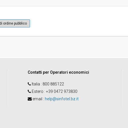
sa
Valore stimato della procedura:
Responsabile unico di progetto:
di ordine pubblico
Contatti per Operatori economici
Italia
: 800 885122
Estero
: +39 0472 973830
email
:
help@sinfotel.bz.it