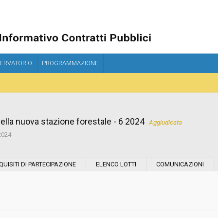
ERVATORIO
PROGRAMMAZIONE
lla nuova stazione forestale - 6 2024
Aggiudicata
2024
Modalità di esecuzione:
QUISITI DI PARTECIPAZIONE
ELENCO LOTTI
COMUNICAZIONI
Modalità di realizzazione:
Scelta del contraente: