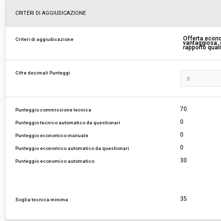
Scelta del contraente:
Procedura aperta
CRITERI DI AGGIUDICAZIONE
Valore stimato della procedura:
€ 7.596.000,00
Offerta econ
Criteri di aggiudicazione
vantaggiosa: c
rapporto qual
Responsabile unico di progetto:
Renata Masin
Cifre decimali Punteggi
70
Punteggio commissione tecnica
0
Punteggio tecnico automatico da questionari
0
Punteggio economico manuale
0
Punteggio economico automatico da questionari
30
Punteggio economico automatico
35
Soglia tecnica minima