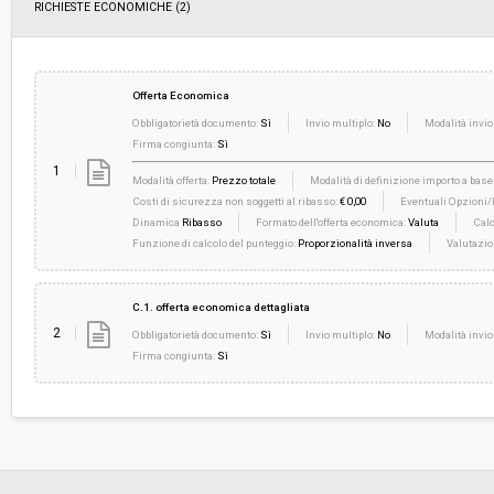
RICHIESTE ECONOMICHE
(2)
Offerta Economica
Obbligatorietà documento:
Sì
Invio multiplo:
No
Modalità invio
Firma congiunta:
Sì
1
Modalità offerta:
Prezzo totale
Modalità di definizione importo a base 
Costi di sicurezza non soggetti al ribasso:
€ 0,00
Eventuali Opzioni/R
Dinamica
Ribasso
Formato dell'offerta economica:
Valuta
Calc
Funzione di calcolo del punteggio:
Proporzionalità inversa
Valutazio
C.1. offerta economica dettagliata
2
Obbligatorietà documento:
Sì
Invio multiplo:
No
Modalità invio
Firma congiunta:
Sì