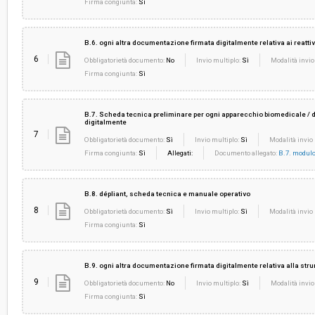
Firma congiunta:
Sì
B.6. ogni altra documentazione firmata digitalmente relativa ai reattivi
6
Obbligatorietà documento:
No
Invio multiplo:
Sì
Modalità invio
Firma congiunta:
Sì
B.7. Scheda tecnica preliminare per ogni apparecchio biomedicale / di
digitalmente
7
Obbligatorietà documento:
Sì
Invio multiplo:
Sì
Modalità invio 
Firma congiunta:
Sì
Allegati:
Documento allegato:
B.7. modulo
B.8. dépliant, scheda tecnica e manuale operativo
8
Obbligatorietà documento:
Sì
Invio multiplo:
Sì
Modalità invio 
Firma congiunta:
Sì
B.9. ogni altra documentazione firmata digitalmente relativa alla str
9
Obbligatorietà documento:
No
Invio multiplo:
Sì
Modalità invio
Firma congiunta:
Sì