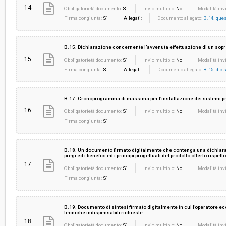
14
Obbligatorietà documento:
Sì
Invio multiplo:
No
Modalità invi
Firma congiunta:
Sì
Allegati:
Documento allegato:
B.14. ques
B.15. Dichiarazione concernente l’avvenuta effettuazione di un sopra
15
Obbligatorietà documento:
Sì
Invio multiplo:
No
Modalità invi
Firma congiunta:
Sì
Allegati:
Documento allegato:
B.15. dic 
B.17. Cronoprogramma di massima per l’installazione dei sistemi pr
16
Obbligatorietà documento:
Sì
Invio multiplo:
No
Modalità invi
Firma congiunta:
Sì
B.18. Un documento firmato digitalmente che contenga una dichiarazio
pregi ed i benefici ed i principi progettuali del prodotto offerto rispe
17
Obbligatorietà documento:
Sì
Invio multiplo:
No
Modalità invi
Firma congiunta:
Sì
B.19. Documento di sintesi firmato digitalmente in cui l’operatore 
tecniche indispensabili richieste
18
Obbligatorietà documento:
Sì
Invio multiplo:
No
Modalità invi