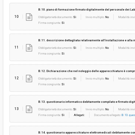
B.10. piano di formazione firmato digitalmente del personale dei Lab
10
Obbligatorietà documento:
Sì
Invio multiplo:
No
Modalità invi
Firma congiunta:
Sì
B.11. descrizione dettagliata relativamente all’installazione e alla 
11
Obbligatorietà documento:
Sì
Invio multiplo:
No
Modalità invi
Firma congiunta:
Sì
B.12. Dichiarazione che nel noleggio delle apparecchiature è comp
12
Obbligatorietà documento:
Sì
Invio multiplo:
No
Modalità invi
Firma congiunta:
Sì
B.13. questionario informatico debitamente compilato e firmato dig
13
Obbligatorietà documento:
Sì
Invio multiplo:
No
Modalità invi
Firma congiunta:
Sì
Allegati:
Documento allegato:
B.13. ques
B.14. questionario apparecchiature elettromedicali debitamente com