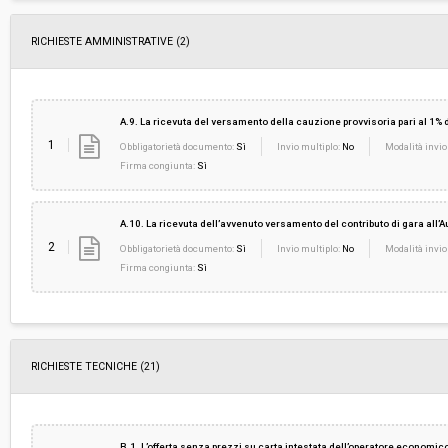
RICHIESTE AMMINISTRATIVE
(2)
A.9. La ricevuta del versamento della cauzione provvisoria pari al 1% d
1
Obbligatorietà documento:
Sì
Invio multiplo:
No
Modalità invio
Firma congiunta:
Sì
A.10. La ricevuta dell’avvenuto versamento del contributo di gara all
2
Obbligatorietà documento:
Sì
Invio multiplo:
No
Modalità invio
Firma congiunta:
Sì
RICHIESTE TECNICHE
(21)
B.1. L’offerta senza prezzi su carta intestata dell’operatore economic