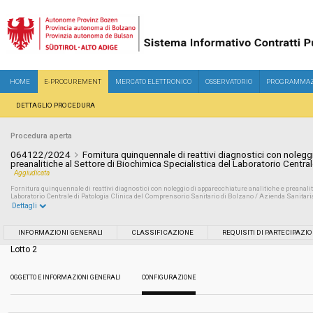
HOME
E-PROCUREMENT
MERCATO ELETTRONICO
OSSERVATORIO
PROGRAMMAZ
DETTAGLIO PROCEDURA
Procedura aperta
064122/2024
Fornitura quinquennale di reattivi diagnostici con nolegg
preanalitiche al Settore di Biochimica Specialistica del Laboratorio Centr
Aggiudicata
Fornitura quinquennale di reattivi diagnostici con noleggio di apparecchiature analitiche e preanalit
Laboratorio Centrale di Patologia Clinica del Comprensorio Sanitario di Bolzano / Azienda Sanitaria
Dettagli
Settore:
Ordinario
INFORMAZIONI GENERALI
CLASSIFICAZIONE
REQUISITI DI PARTECIPAZI
Lotto 2
Tipo di contratto:
Forniture
OGGETTO E INFORMAZIONI GENERALI
CONFIGURAZIONE
Servizi sociali:
No