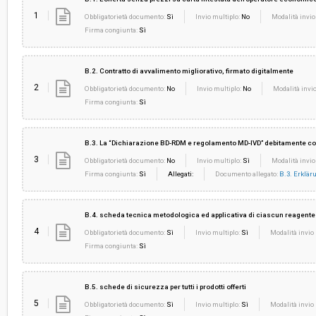
1
Obbligatorietà documento:
Sì
Invio multiplo:
No
Modalità invio
Firma congiunta:
Sì
B.2. Contratto di avvalimento migliorativo, firmato digitalmente
2
Obbligatorietà documento:
No
Invio multiplo:
No
Modalità invio
Firma congiunta:
Sì
B.3. La “Dichiarazione BD-RDM e regolamento MD-IVD” debitamente com
3
Obbligatorietà documento:
No
Invio multiplo:
Sì
Modalità invio
Firma congiunta:
Sì
Allegati:
Documento allegato:
B.3. Erklä
B.4. scheda tecnica metodologica ed applicativa di ciascun reagente 
4
Obbligatorietà documento:
Sì
Invio multiplo:
Sì
Modalità invio 
Firma congiunta:
Sì
B.5. schede di sicurezza per tutti i prodotti offerti
5
Obbligatorietà documento:
Sì
Invio multiplo:
Sì
Modalità invio 