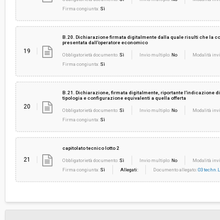
Firma congiunta:
Sì
B.20. Dichiarazione firmata digitalmente dalla quale risulti che la 
presentata dall’operatore economico
19
Obbligatorietà documento:
Sì
Invio multiplo:
No
Modalità invi
Firma congiunta:
Sì
B.21. Dichiarazione, firmata digitalmente, riportante l’indicazione di
tipologia e configurazione equivalenti a quella offerta
20
Obbligatorietà documento:
Sì
Invio multiplo:
No
Modalità invi
Firma congiunta:
Sì
capitolato tecnico lotto 2
21
Obbligatorietà documento:
Sì
Invio multiplo:
No
Modalità invi
Firma congiunta:
Sì
Allegati:
Documento allegato:
03 techn.L