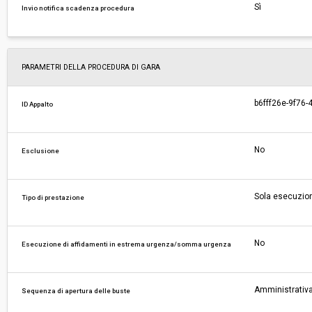
Sì
Invio notifica scadenza procedura
PARAMETRI DELLA PROCEDURA DI GARA
b6fff26e-9f76
ID Appalto
No
Esclusione
Sola esecuzio
Tipo di prestazione
No
Esecuzione di affidamenti in estrema urgenza/somma urgenza
Amministrativa
Sequenza di apertura delle buste