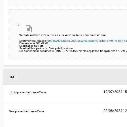
3
Verbale relativo all’apertura e alla verifica della documentazione
Documento allegato:
prot 0102040 Steelco 2024-26 verbale apertura doc. amm.va tecn
Dimensione: 204.69 KB
Scaricabile da: Tutti
Scaricabile a partire da: Data pubblicazione
Classificazione documento (MIMS): Altro documento soggetto a trasparenza art. 29 dlg
DATE
19/07/2024 15
Inizio presentazione offerte
02/08/2024 12
Fine presentazione offerte