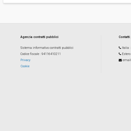
Agenzia contratti pubblici
Contatti
Sistema informativo contratti pubblici
Italia
Codice fiscale
: 94116410211
Estero
Privacy
email
Cookie