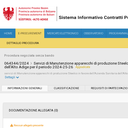
HOME
E-PROCUREMENT
MERCATO ELETTRONICO
OSSERVATORIO
PROGRAMMAZ
DETTAGLIO PROCEDURA
Procedura negoziata senza bando
064344/2024
Servizi di Manutenzione apparecchi di produzione Steelco
dell’Alto Adige per il periodo 2024-25-26
Aggiudicata
servizi di Manutenzione apparecchi di produzione Steelco in favore dell’Azienda Sanitaria dell’Alto 
Dettagli
Settore:
Ordinario
INFORMAZIONI GENERALI
CLASSIFICAZIONE
REQUISITI DI PARTECIPAZI
Tipo di contratto:
Servizi
DOCUMENTAZIONE ALLEGATA (0)
Data pubblicazione:
19/07/2024 12:12
Nessun allegato presente
Svolgimento:
Gara in busta chiusa