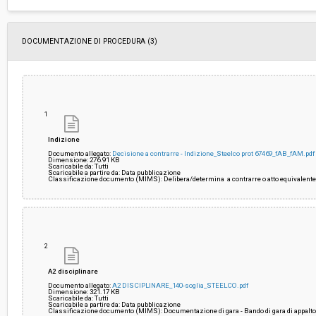
Pubblicata da:
-
DOCUMENTAZIONE DI PROCEDURA (3)
La stazione appaltante agisce per conto
No
di un altro soggetto singolo:
1
Indizione
Documento allegato:
Decisione a contrarre - Indizione_Steelco prot 67469_fAB_fAM.pdf
Dimensione: 276.91 KB
Scaricabile da: Tutti
Scaricabile a partire da: Data pubblicazione
Classificazione documento (MIMS): Delibera/determina a contrarre o atto equivalent
2
A2 disciplinare
Documento allegato:
A2 DISCIPLINARE_140-soglia_STEELCO.pdf
Dimensione: 321.17 KB
Scaricabile da: Tutti
Scaricabile a partire da: Data pubblicazione
Classificazione documento (MIMS): Documentazione di gara - Bando di gara di appalt