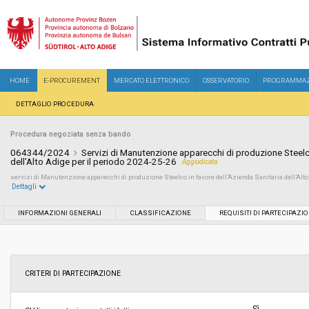
HOME
E-PROCUREMENT
MERCATO ELETTRONICO
OSSERVATORIO
PROGRAMMAZ
DETTAGLIO PROCEDURA
Procedura negoziata senza bando
064344/2024
Servizi di Manutenzione apparecchi di produzione Steelco
dell’Alto Adige per il periodo 2024-25-26
Aggiudicata
servizi di Manutenzione apparecchi di produzione Steelco in favore dell’Azienda Sanitaria dell’Alto 
Dettagli
Settore:
Ordinario
INFORMAZIONI GENERALI
CLASSIFICAZIONE
REQUISITI DI PARTECIPAZI
Tipo di contratto:
Servizi
Data pubblicazione:
19/07/2024 12:12
CRITERI DI PARTECIPAZIONE
Svolgimento:
Gara in busta chiusa