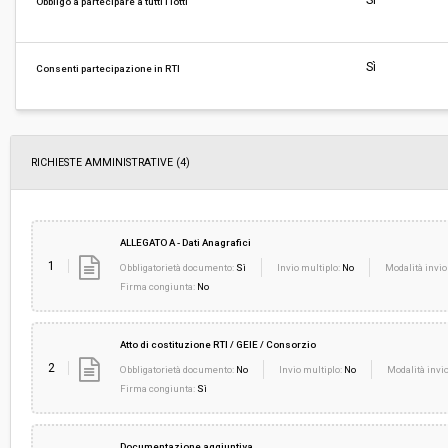
Sì
Obbligo a partecipare a tutti i lotti
Pubblicata da:
-
Sì
Consenti partecipazione in RTI
La stazione appaltante agisce per conto
No
di un altro soggetto singolo:
RICHIESTE AMMINISTRATIVE
(4)
ALLEGATO A - Dati Anagrafici
1
Obbligatorietà documento:
Sì
Invio multiplo:
No
Modalità invio
Firma congiunta:
No
Atto di costituzione RTI / GEIE / Consorzio
2
Obbligatorietà documento:
No
Invio multiplo:
No
Modalità invio
Firma congiunta:
Sì
Documentazione aggiuntiva