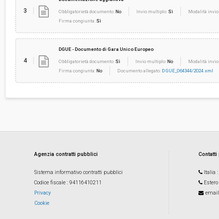
3
Obbligatorietà documento:
No
Invio multiplo:
Sì
Modalità invio
Firma congiunta:
Sì
DGUE - Documento di Gara Unico Europeo
4
Obbligatorietà documento:
Sì
Invio multiplo:
No
Modalità invio
Firma congiunta:
No
Documento allegato:
DGUE_064344/2024.xml
Agenzia contratti pubblici
Contatti
Sistema informativo contratti pubblici
Italia
Codice fiscale
: 94116410211
Estero
Privacy
email
Cookie