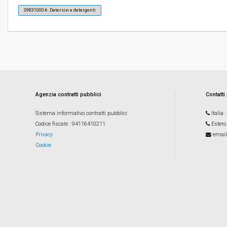
39831000-6. Detersivi e detergenti
Costi di sicurezza non soggetti a
-
ribasso:
Agenzia contratti pubblici
Contatti
Sistema informativo contratti pubblici
Italia
Codice fiscale
: 94116410211
Estero
Privacy
email
Cookie