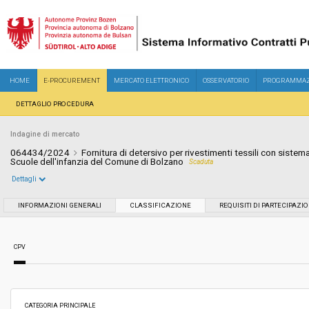
HOME
E-PROCUREMENT
MERCATO ELETTRONICO
OSSERVATORIO
PROGRAMMAZ
DETTAGLIO PROCEDURA
Indagine di mercato
064434/2024
Fornitura di detersivo per rivestimenti tessili con sistema 
Scuole dell'infanzia del Comune di Bolzano
Scaduta
Dettagli
Settore:
Ordinario
INFORMAZIONI GENERALI
CLASSIFICAZIONE
REQUISITI DI PARTECIPAZI
Data pubblicazione:
19/07/2024 13:00
CPV
Svolgimento:
In corso
Importo a base di gara soggetto a
-
CATEGORIA PRINCIPALE
ribasso: