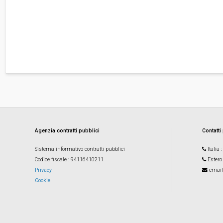
Agenzia contratti pubblici
Contatti
Sistema informativo contratti pubblici
Italia
Codice fiscale
: 94116410211
Estero
Privacy
email
Cookie