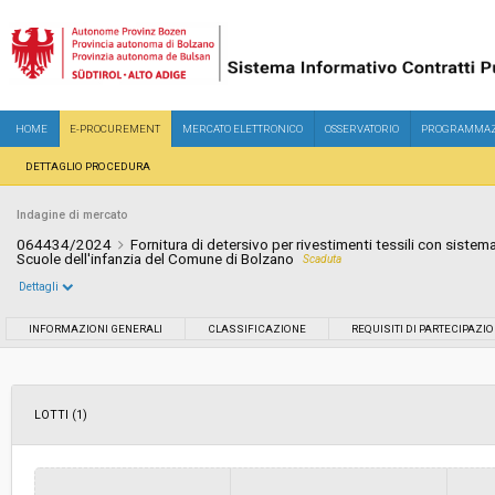
HOME
E-PROCUREMENT
MERCATO ELETTRONICO
OSSERVATORIO
PROGRAMMAZ
DETTAGLIO PROCEDURA
Indagine di mercato
064434/2024
Fornitura di detersivo per rivestimenti tessili con sistema 
Scuole dell'infanzia del Comune di Bolzano
Scaduta
Dettagli
Settore:
Ordinario
INFORMAZIONI GENERALI
CLASSIFICAZIONE
REQUISITI DI PARTECIPAZI
Data pubblicazione:
19/07/2024 13:00
LOTTI (1)
Svolgimento:
In corso
Importo a base di gara soggetto a
-
ribasso: