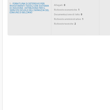
1 -
FORNITURA DI DETERSIVO PER
Allegati:
0
RIVESTIMENTI TESSILI CON SISTEMA
DI INIEZIONE - ESTRAZIONE PER IL
Costi di sicurezza non soggetti a
Richieste economiche:
-
1
SERVIZIO SCUOLE DELL'INFANZIA DEL
ribasso:
COMUNE DI BOLZANO
Documentazione di lotto:
0
Richieste amministrative:
1
Richieste tecniche:
2