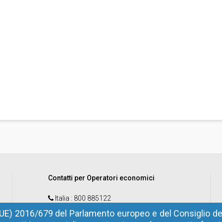
Contatti per Operatori economici
Italia
: 800 885122
Estero
: +39 0472 973830
UE) 2016/679 del Parlamento europeo e del Consiglio del