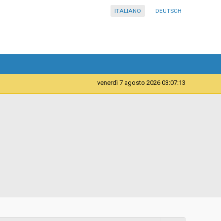
ITALIANO
DEUTSCH
venerdì 7 agosto 2026 03:07:13
Servizi
Istituto Pluricomprensivo in lingua italiana di scuole dell
´infanzia, primarie e secondaria di I° Bressanone -
Istituto Pluricomprensivo in lingua italiana di scuole dell