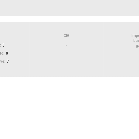
Indagine di mercato "aperta" o "a
invito":
Pubblicata da:
CIG
Impo
bas
-
:
0
g
Responsabile unico di progetto:
to:
0
ive:
7