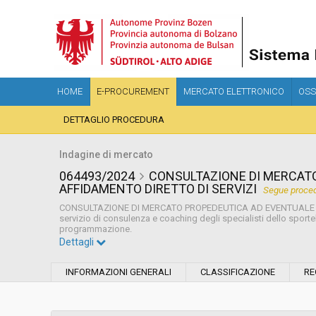
HOME
E-PROCUREMENT
MERCATO ELETTRONICO
OSS
DETTAGLIO PROCEDURA
Indagine di mercato
064493/2024
CONSULTAZIONE DI MERCAT
AFFIDAMENTO DIRETTO DI SERVIZI
Segue proced
CONSULTAZIONE DI MERCATO PROPEDEUTICA AD EVENTUALE PR
servizio di consulenza e coaching degli specialisti dello sporte
programmazione.
Dettagli
Settore:
Ordinario
INFORMAZIONI GENERALI
CLASSIFICAZIONE
RE
Data pubblicazione:
19/07/2024 17:56