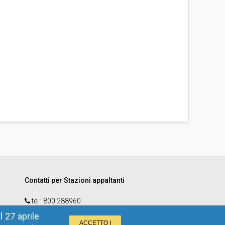
Contatti per Stazioni appaltanti
tel :
800 288960
email
:
e-procurement@provincia.bz.it
 27 aprile
ACCETTO I