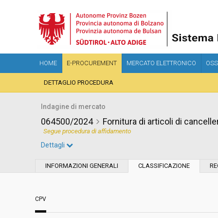
HOME
E-PROCUREMENT
MERCATO ELETTRONICO
OSS
DETTAGLIO PROCEDURA
Indagine di mercato
064500/2024
Fornitura di articoli di cancell
Segue procedura di affidamento
Dettagli
Settore:
Ordinario
INFORMAZIONI GENERALI
CLASSIFICAZIONE
RE
Data pubblicazione:
19/07/2024 18:40
CPV
Svolgimento:
In corso