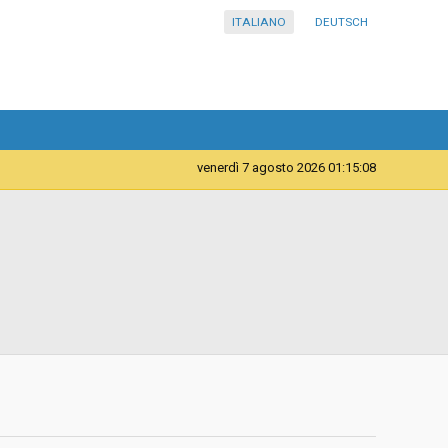
ITALIANO
DEUTSCH
venerdì 7 agosto 2026 01:15:08
Forniture
Istituto comprensivo in lingua italiana Bassa Atesina
d
Ad invito