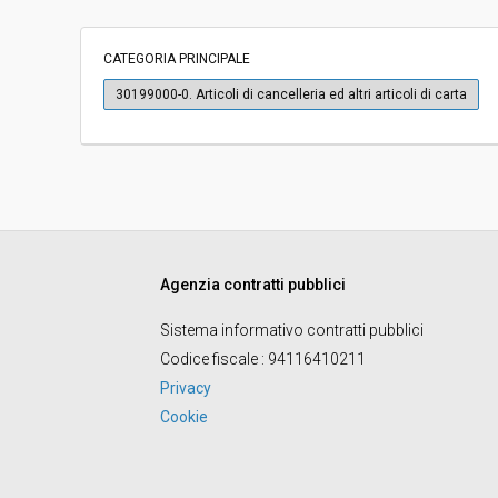
Importo a base di gara soggetto a
-
ribasso:
CATEGORIA PRINCIPALE
Costi di sicurezza non soggetti a
-
30199000-0. Articoli di cancelleria ed altri articoli di carta
ribasso:
Link al fascicolo trasparenza:
Clicca qui
Agenzia contratti pubblici
Sistema informativo contratti pubblici
Codice fiscale
: 94116410211
Privacy
Cookie