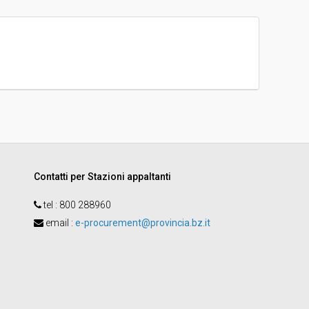
-
Raffaella Lago
Contatti per Stazioni appaltanti
tel :
800 288960
email
:
e-procurement@provincia.bz.it