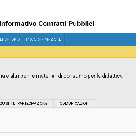
ERVATORIO
PROGRAMMAZIONE
eria e altri beni e materiali di consumo per la didattica
Tipo di contratto:
QUISITI DI PARTECIPAZIONE
COMUNICAZIONI
Stazione Appaltante:
Indagine di mercato "aperta" o "a
invito":