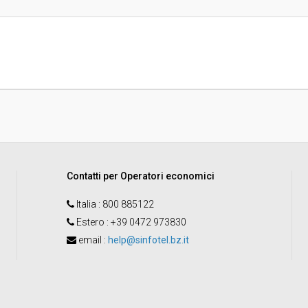
Pubblicata da:
Responsabile unico di progetto:
Contatti per Operatori economici
Italia
: 800 885122
Estero
: +39 0472 973830
email
:
help@sinfotel.bz.it