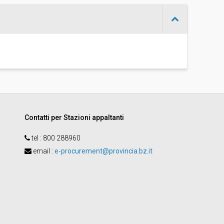
-
Raffaella Lago
Contatti per Stazioni appaltanti
tel :
800 288960
email
:
e-procurement@provincia.bz.it