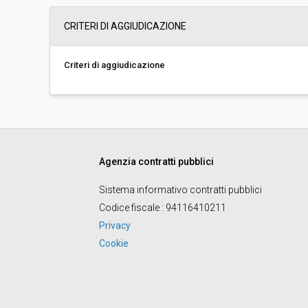
Importo a base di gara soggetto a
-
CRITERI DI AGGIUDICAZIONE
ribasso:
Costi di sicurezza non soggetti a
-
ribasso:
Criteri di aggiudicazione
Link al fascicolo trasparenza:
Clicca qui
Agenzia contratti pubblici
Sistema informativo contratti pubblici
Codice fiscale
: 94116410211
Privacy
Cookie