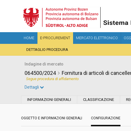
HOME
E-PROCUREMENT
MERCATO ELETTRONICO
OSS
DETTAGLIO PROCEDURA
Indagine di mercato
064500/2024
Fornitura di articoli di cancell
Segue procedura di affidamento
Dettagli
Settore:
Ordinario
INFORMAZIONI GENERALI
CLASSIFICAZIONE
RE
Data pubblicazione:
19/07/2024 18:40
OGGETTO E INFORMAZIONI GENERALI
CONFIGURAZIONE
Svolgimento:
In corso