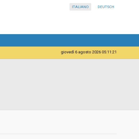
ITALIANO
DEUTSCH
giovedì 6 agosto 2026 05:11:21
Forniture
Istituto comprensivo in lingua italiana Bassa Atesina
d
Ad invito