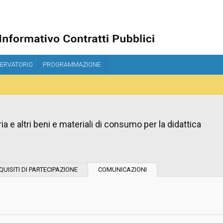
ERVATORIO
PROGRAMMAZIONE
eria e altri beni e materiali di consumo per la didattica
Tipo di contratto:
QUISITI DI PARTECIPAZIONE
COMUNICAZIONI
Stazione Appaltante:
Indagine di mercato "aperta" o "a
invito":