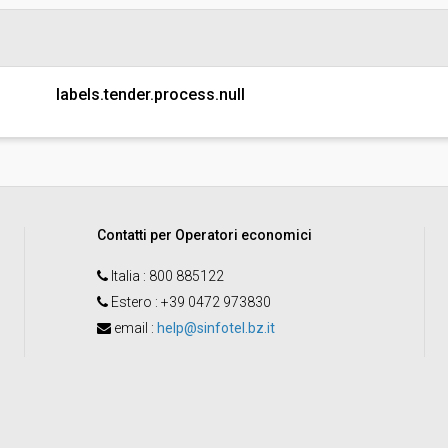
Pubblicata da:
Responsabile unico di progetto:
labels.tender.process.null
Contatti per Operatori economici
Italia
: 800 885122
Estero
: +39 0472 973830
email
:
help@sinfotel.bz.it