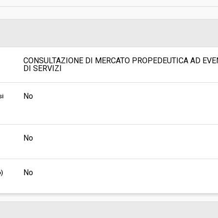
Indagine di mercato "aperta" o "a
invito":
Pubblicata da:
CONSULTAZIONE DI MERCATO PROPEDEUTICA AD EVE
Responsabile unico di progetto:
DI SERVIZI
No
si
No
No
o)