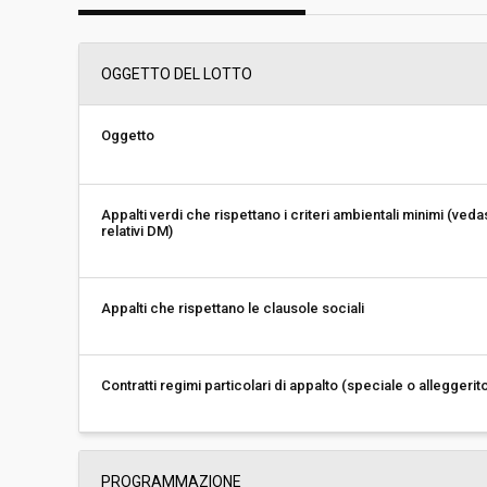
Svolgimento:
Busta chiusa
OGGETTO DEL LOTTO
Importo a base di gara soggetto a
€ 9.450,00
ribasso:
Oggetto
Costi di sicurezza non soggetti a
-
ribasso:
Link al fascicolo trasparenza:
Clicca qui
Appalti verdi che rispettano i criteri ambientali minimi (veda
relativi DM)
Appalti che rispettano le clausole sociali
Contratti regimi particolari di appalto (speciale o alleggerit
PROGRAMMAZIONE