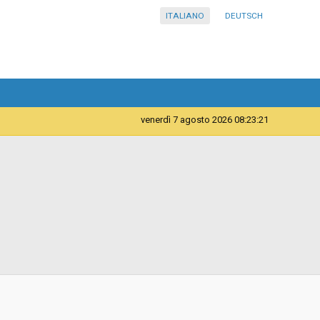
ITALIANO
DEUTSCH
venerdì 7 agosto 2026 08:23:21
Servizi
Istituto Pluricomprensivo in lingua italiana di scuole dell
´infanzia, primarie e secondaria di I° Bressanone -
Istituto Pluricomprensivo in lingua italiana di scuole dell
´infanzia, primarie e secondaria di I° Bressanone