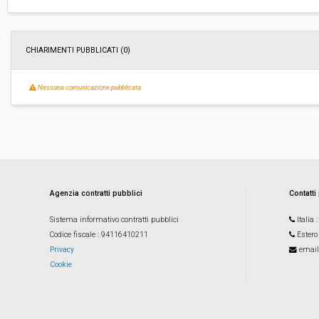
Importo a base di gara soggetto a
€ 65.573,78
ribasso:
Costi di sicurezza non soggetti a
-
ribasso:
CHIARIMENTI PUBBLICATI (0)
Link al fascicolo trasparenza:
Clicca qui
Nessuna comunicazione pubblicata
Agenzia contratti pubblici
Contatti
Sistema informativo contratti pubblici
Italia
Codice fiscale
: 94116410211
Estero
Privacy
email
Cookie