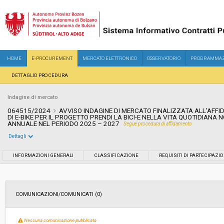
HOME
E-PROCUREMENT
MERCATO ELETTRONICO
OSSERVATORIO
PROGRAMMAZ
DETTAGLIO PROCEDURA
Indagine di mercato
064515/2024
AVVISO INDAGINE DI MERCATO FINALIZZATA ALL’AFF
DI E-BIKE PER IL PROGETTO PRENDI LA BICI-E NELLA VITA QUOTIDIANA 
ANNUALE NEL PERIODO 2025 – 2027
Segue procedura di affidamento
Dettagli
Settore:
Ordinario
INFORMAZIONI GENERALI
CLASSIFICAZIONE
REQUISITI DI PARTECIPAZI
Data pubblicazione:
22/07/2024 01:48
COMUNICAZIONI/COMUNICATI (0)
Svolgimento:
Busta chiusa
Nessuna comunicazione pubblicata