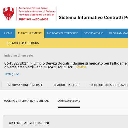
HOME
E-PROCUREMENT
MERCATO ELETTRONICO
OSSERVATORIO
PROGRAMMAZ
DETTAGLIO PROCEDURA
Indagine di mercato
064582/2024
Ufficio Servizi Sociali Indagine di mercato per l'affidam
diverse aree verdi - anni 2024 2025 2026
Scaduta
Dettagli
Settore:
Ordinario
INFORMAZIONI GENERALI
CLASSIFICAZIONE
REQUISITI DI PARTECIPAZI
Data pubblicazione:
23/07/2024 13:39
OGGETTO E INFORMAZIONI GENERALI
CONFIGURAZIONE
Svolgimento:
In corso
CRITERI DI AGGIUDICAZIONE
Importo a base di gara soggetto a
€ 29.616,92
ribasso: