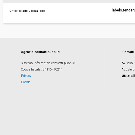
labels.tender
Criteri di aggiudicazione
Costi di sicurezza non soggetti a
€ 1.558,79
ribasso:
Agenzia contratti pubblici
Contatti
Sistema informativo contratti pubblici
Italia
Codice fiscale
: 94116410211
Estero
Privacy
email
Cookie