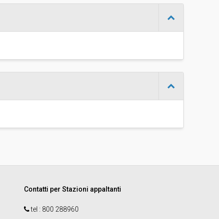
Procedura negoziata senza previa indizione di gara
€ 283.615,65
Martin Oberhofer
:
Martin Oberhofer
r
No
:
Contatti per Stazioni appaltanti
tel :
800 288960