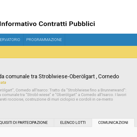
ERVATORIO
PROGRAMMAZIONE
ada comunale tra Stroblwiese-Oberölgart , Cornedo
cata
ölgart", Cornedo all'Isarco: Tratto da "Stroblwiese fino a Brunnerwand":
da comunale tra “Strobl-wiese” e “Oberölgart” a Cornedo all’Isarco. I lavori
areti rocciose, costruzione di muri ciclopici e cordoli in ce-mento
Modalità di esecuzione:
QUISITI DI PARTECIPAZIONE
ELENCO LOTTI
COMUNICAZIONI
Modalità di realizzazione: