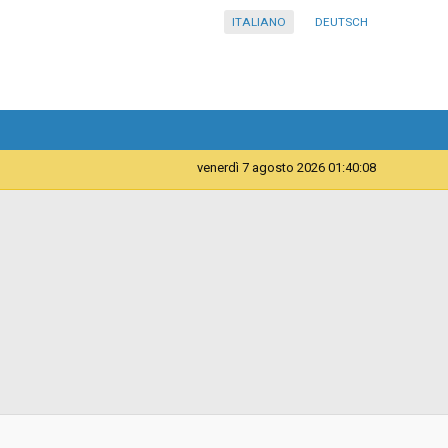
ITALIANO
DEUTSCH
venerdì 7 agosto 2026 01:40:09
Telematica
Contratto d'appalto