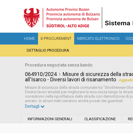
HOME
E-PROCUREMENT
MERCATO ELETTRONICO
OSS
DETTAGLIO PROCEDURA
Procedura negoziata senza bando
064910/2024
Misure di sicurezza della str
all'Isarco - Diversi lavori di risanamento
Aggiudi
Misure di sicurezza della strada comunale tra "Stroblwiese-Ober
Diversi lavori stradali per migliorare la sicu-rezza lungo la stra
consistono nella riprofilatura della strada con demolizione di p
armato. In alcuni tratti verranno anche posati dei guardrail.
Dettagli
Settore:
Ordinario
INFORMAZIONI GENERALI
CLASSIFICAZIONE
RE
Tipo di contratto:
Lavori