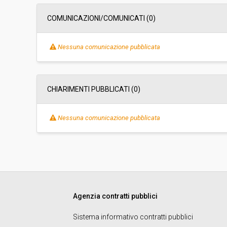
Data pubblicazione:
26/07/2024 12:16
COMUNICAZIONI/COMUNICATI (0)
Svolgimento:
Gara in busta chiu
Nessuna comunicazione pubblicata
Pubblicata da:
-
CHIARIMENTI PUBBLICATI (0)
Responsabile fase di affidamento:
Martin Oberhofer
Nessuna comunicazione pubblicata
Link al fascicolo trasparenza:
Clicca qui
Agenzia contratti pubblici
Sistema informativo contratti pubblici