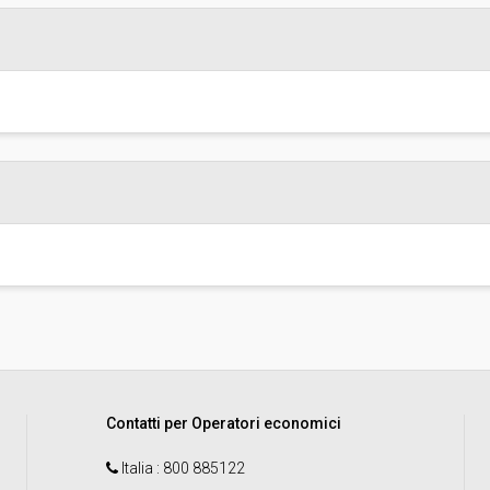
Scelta del contraente:
sa
Valore stimato della procedura:
Responsabile unico di progetto:
Responsabile fase di esecuzione
La stazione appaltante agisce pe
conto di un altro soggetto singolo
Contatti per Operatori economici
Italia
: 800 885122