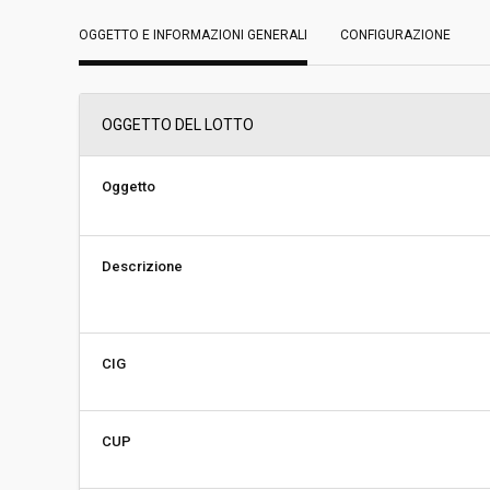
OGGETTO E INFORMAZIONI GENERALI
Data pubblicazione:
CONFIGURAZIONE
26/07/2024 12:16
Svolgimento:
Gara in busta chiu
OGGETTO DEL LOTTO
Pubblicata da:
-
Oggetto
Responsabile fase di affidamento:
Martin Oberhofer
Descrizione
Link al fascicolo trasparenza:
Clicca qui
CIG
CUP