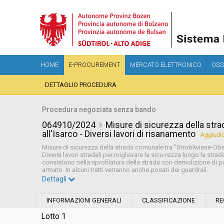
HOME
E-PROCUREMENT
MERCATO ELETTRONICO
OSS
DETTAGLIO PROCEDURA
Procedura negoziata senza bando
064910/2024
Misure di sicurezza della str
all'Isarco - Diversi lavori di risanamento
Aggiudi
Misure di sicurezza della strada comunale tra "Stroblwiese-Ober
Diversi lavori stradali per migliorare la sicu-rezza lungo la stra
consistono nella riprofilatura della strada con demolizione di p
armato. In alcuni tratti verranno anche posati dei guardrail.
Dettagli
Settore:
Ordinario
INFORMAZIONI GENERALI
CLASSIFICAZIONE
RE
Tipo di contratto:
Lavori
Lotto 1