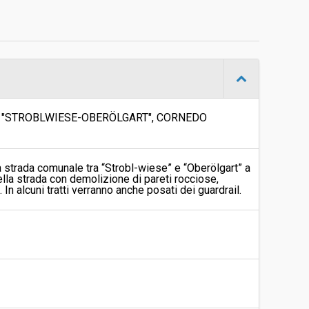
Procedura negoziata senza previa indizione di gara
€ 283.615,65
Martin Oberhofer
 "STROBLWIESE-OBERÖLGART", CORNEDO
:
Martin Oberhofer
la strada comunale tra “Strobl-wiese” e “Oberölgart” a
r
No
della strada con demolizione di pareti rocciose,
:
In alcuni tratti verranno anche posati dei guardrail.