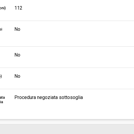
112
oni)
No
si
No
No
o)
Procedura negoziata sottosoglia
ata
ia