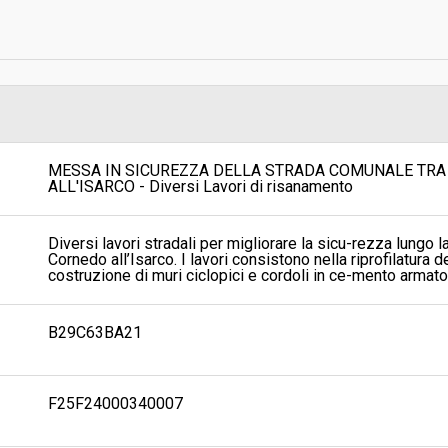
Scelta del contraente:
sa
Valore stimato della procedura:
Responsabile unico di progetto:
MESSA IN SICUREZZA DELLA STRADA COMUNALE TRA
ALL'ISARCO - Diversi Lavori di risanamento
Responsabile fase di esecuzione
Diversi lavori stradali per migliorare la sicu-rezza lungo 
La stazione appaltante agisce pe
Cornedo all’Isarco. I lavori consistono nella riprofilatura 
conto di un altro soggetto singolo
costruzione di muri ciclopici e cordoli in ce-mento armato. 
B29C63BA21
F25F24000340007