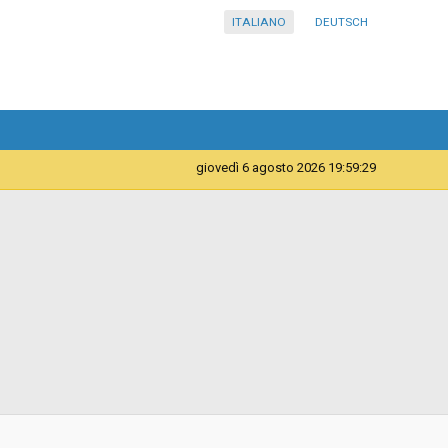
ITALIANO
DEUTSCH
giovedì 6 agosto 2026 19:59:29
Telematica
Contratto d'appalto