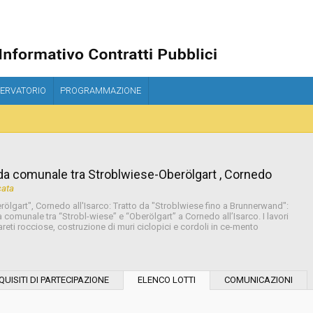
ERVATORIO
PROGRAMMAZIONE
ada comunale tra Stroblwiese-Oberölgart , Cornedo
cata
ölgart", Cornedo all'Isarco: Tratto da "Stroblwiese fino a Brunnerwand":
da comunale tra “Strobl-wiese” e “Oberölgart” a Cornedo all’Isarco. I lavori
areti rocciose, costruzione di muri ciclopici e cordoli in ce-mento
Modalità di esecuzione:
QUISITI DI PARTECIPAZIONE
ELENCO LOTTI
COMUNICAZIONI
Modalità di realizzazione: