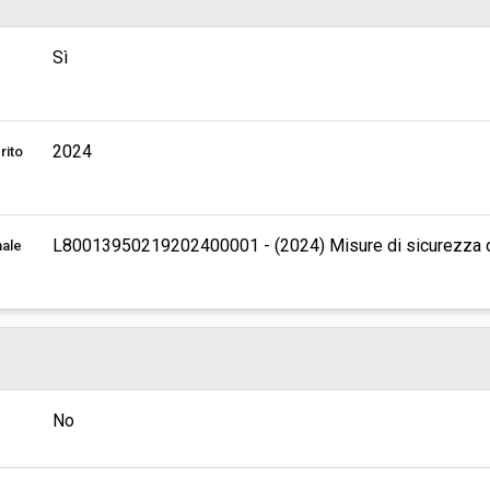
Sì
2024
rito
L80013950219202400001 - (2024) Misure di sicurezza de
nale
No