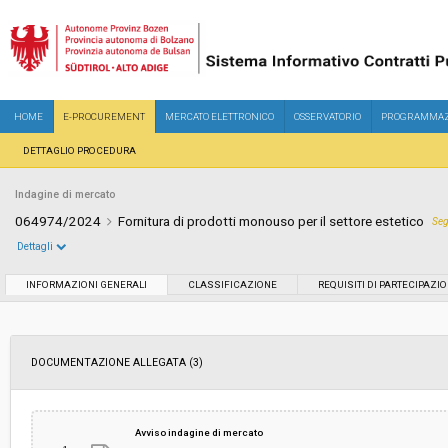
HOME
E-PROCUREMENT
MERCATO ELETTRONICO
OSSERVATORIO
PROGRAMMAZ
DETTAGLIO PROCEDURA
Indagine di mercato
064974/2024
Fornitura di prodotti monouso per il settore estetico
Seg
Dettagli
Settore:
Ordinario
INFORMAZIONI GENERALI
CLASSIFICAZIONE
REQUISITI DI PARTECIPAZI
Data pubblicazione:
23/07/2024 10:23
DOCUMENTAZIONE ALLEGATA (3)
Svolgimento:
In corso
Importo a base di gara soggetto a
-
Avviso indagine di mercato
ribasso: