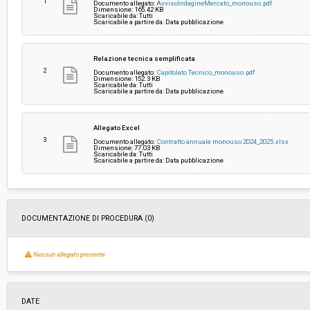
1
Documento allegato:
AvvisoIndagineMercato_monouso.pdf
Dimensione: 165.42 KB
Scaricabile da: Tutti
Costi di sicurezza non soggetti a
-
Scaricabile a partire da: Data pubblicazione
ribasso:
Relazione tecnica semplificata
2
Documento allegato:
Capitolato Tecnico_monouso.pdf
Dimensione: 152.3 KB
Scaricabile da: Tutti
Scaricabile a partire da: Data pubblicazione
Allegato Excel
3
Documento allegato:
Contratto annuale monouso 2024_2025.xlsx
Dimensione: 77.03 KB
Scaricabile da: Tutti
Scaricabile a partire da: Data pubblicazione
DOCUMENTAZIONE DI PROCEDURA (0)
Nessun allegato presente
DATE