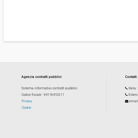
Agenzia contratti pubblici
Contatti
Sistema informativo contratti pubblici
Italia
Codice fiscale
: 94116410211
Estero
Privacy
email
Cookie