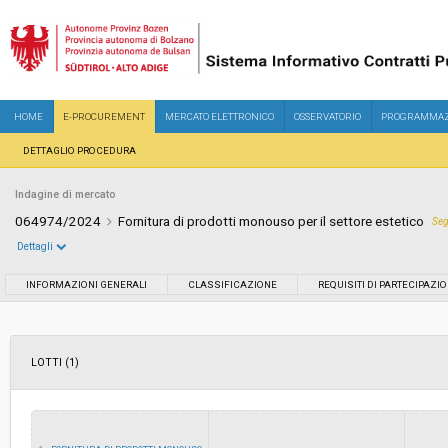
HOME
E-PROCUREMENT
MERCATO ELETTRONICO
OSSERVATORIO
PROGRAMMAZ
DETTAGLIO PROCEDURA
Indagine di mercato
064974/2024
Fornitura di prodotti monouso per il settore estetico
Seg
Dettagli
Settore:
Ordinario
INFORMAZIONI GENERALI
CLASSIFICAZIONE
REQUISITI DI PARTECIPAZI
Data pubblicazione:
23/07/2024 10:23
LOTTI (1)
Svolgimento:
In corso
Importo a base di gara soggetto a
-
ribasso: