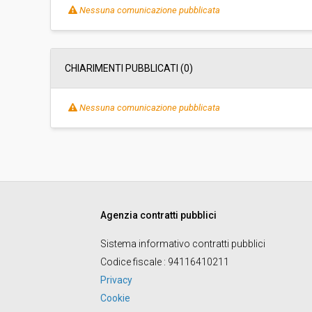
Importo a base di gara soggetto a
-
Nessuna comunicazione pubblicata
ribasso:
Costi di sicurezza non soggetti a
-
ribasso:
CHIARIMENTI PUBBLICATI (0)
Nessuna comunicazione pubblicata
Agenzia contratti pubblici
Sistema informativo contratti pubblici
Codice fiscale
: 94116410211
Privacy
Cookie