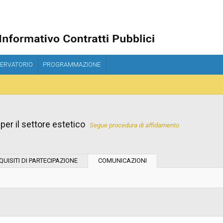
ERVATORIO
PROGRAMMAZIONE
per il settore estetico
Segue procedura di affidamento
Tipo di contratto:
QUISITI DI PARTECIPAZIONE
COMUNICAZIONI
Stazione Appaltante:
Indagine di mercato "aperta" o "a
invito":