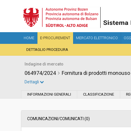
HOME
E-PROCUREMENT
MERCATO ELETTRONICO
OSS
DETTAGLIO PROCEDURA
Indagine di mercato
064974/2024
Fornitura di prodotti monouso 
Dettagli
Settore:
Ordinario
INFORMAZIONI GENERALI
CLASSIFICAZIONE
RE
Data pubblicazione:
23/07/2024 10:23
Svolgimento:
In corso
COMUNICAZIONI/COMUNICATI (0)