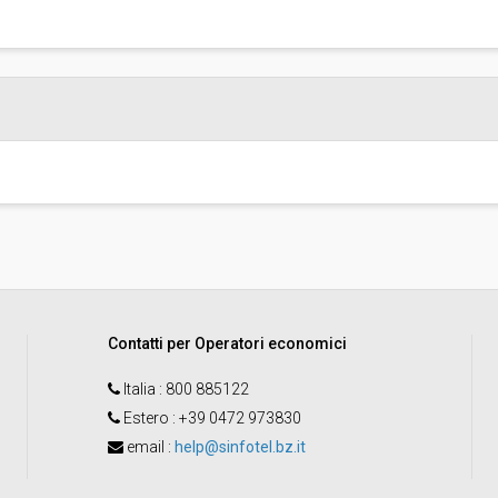
Pubblicata da:
Responsabile unico di progetto:
Contatti per Operatori economici
Italia
: 800 885122
Estero
: +39 0472 973830
email
:
help@sinfotel.bz.it