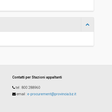
-
Franco Ramaroli
Contatti per Stazioni appaltanti
tel :
800 288960
email
:
e-procurement@provincia.bz.it