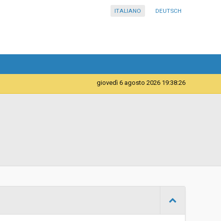
ITALIANO
DEUTSCH
giovedì 6 agosto 2026 19:38:27
Forniture
Scuola Professionale Provinciale per l’Artigianato e
l’Industria “Luigi Einaudi “ – Bolzano
d
Aperta