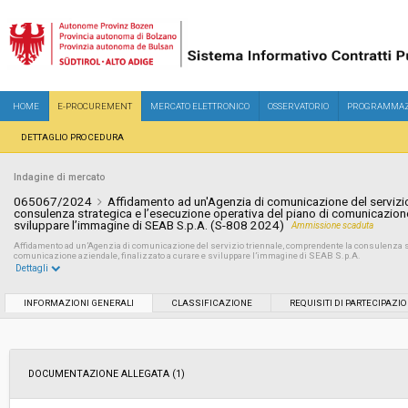
HOME
E-PROCUREMENT
MERCATO ELETTRONICO
OSSERVATORIO
PROGRAMMAZ
DETTAGLIO PROCEDURA
Indagine di mercato
065067/2024
Affidamento ad un'Agenzia di comunicazione del servizi
consulenza strategica e l’esecuzione operativa del piano di comunicazione 
sviluppare l’immagine di SEAB S.p.A. (S-808 2024)
Ammissione scaduta
Affidamento ad un’Agenzia di comunicazione del servizio triennale, comprendente la consulenza str
comunicazione aziendale, finalizzato a curare e sviluppare l’immagine di SEAB S.p.A.
Dettagli
Settore:
Ordinario
INFORMAZIONI GENERALI
CLASSIFICAZIONE
REQUISITI DI PARTECIPAZI
Data pubblicazione:
24/07/2024 11:43
DOCUMENTAZIONE ALLEGATA (1)
Svolgimento:
Busta chiusa