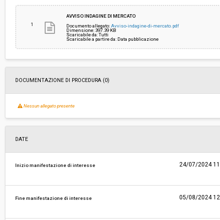
Importo a base di gara soggetto a
€ 219.000,00
AVVISO INDAGINE DI MERCATO
ribasso:
1
Documento allegato:
Avviso-indagine-di-mercato.pdf
Dimensione: 397.39 KB
Scaricabile da: Tutti
Costi di sicurezza non soggetti a
-
Scaricabile a partire da: Data pubblicazione
ribasso:
Link al fascicolo trasparenza:
Clicca qui
DOCUMENTAZIONE DI PROCEDURA (0)
Nessun allegato presente
DATE
24/07/2024 11
Inizio manifestazione di interesse
05/08/2024 12
Fine manifestazione di interesse