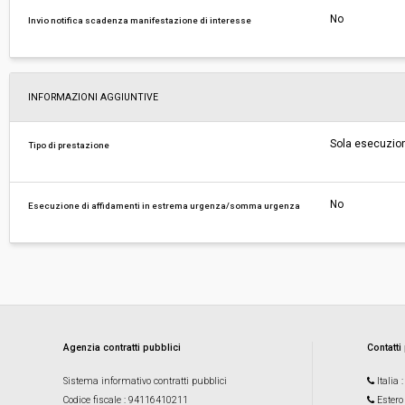
No
Invio notifica scadenza manifestazione di interesse
INFORMAZIONI AGGIUNTIVE
Sola esecuzio
Tipo di prestazione
No
Esecuzione di affidamenti in estrema urgenza/somma urgenza
Agenzia contratti pubblici
Contatti
Sistema informativo contratti pubblici
Italia
Codice fiscale
: 94116410211
Estero