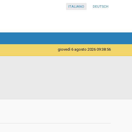
ITALIANO
DEUTSCH
giovedì 6 agosto 2026 09:38:57
Forniture
Istituto Comprensivo in lingua italiana Merano 1
d
Ad invito