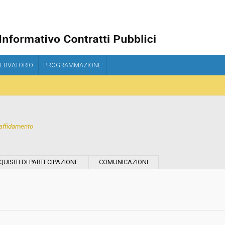
ERVATORIO
PROGRAMMAZIONE
affidamento
Tipo di contratto:
QUISITI DI PARTECIPAZIONE
COMUNICAZIONI
Stazione Appaltante:
Indagine di mercato "aperta" o "a
invito":