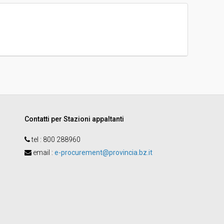
-
Lidia Fallai
Contatti per Stazioni appaltanti
tel :
800 288960
email
:
e-procurement@provincia.bz.it