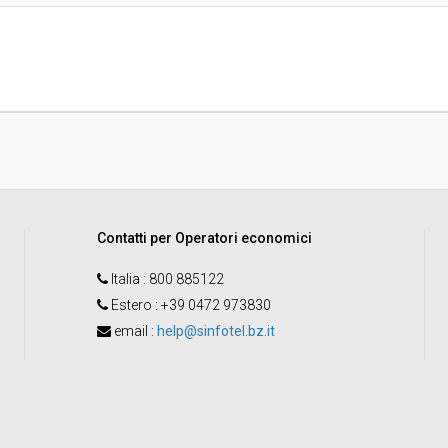
Pubblicata da:
Responsabile unico di progetto:
Contatti per Operatori economici
Italia
: 800 885122
Estero
: +39 0472 973830
email
:
help@sinfotel.bz.it