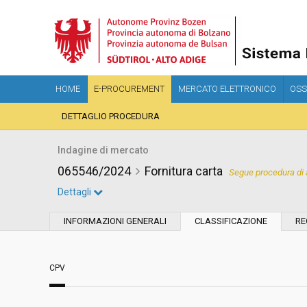
HOME
E-PROCUREMENT
MERCATO ELETTRONICO
OSS
DETTAGLIO PROCEDURA
Indagine di mercato
065546/2024
Fornitura carta
Segue procedura di 
Dettagli
Settore:
Ordinario
INFORMAZIONI GENERALI
CLASSIFICAZIONE
RE
Data pubblicazione:
24/07/2024 11:19
CPV
Svolgimento:
Busta chiusa