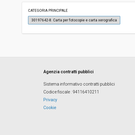
Importo a base di gara soggetto a
-
ribasso:
CATEGORIA PRINCIPALE
Costi di sicurezza non soggetti a
-
30197642-8. Carta per fotocopie e carta xerografica
ribasso:
Link al fascicolo trasparenza:
Clicca qui
Agenzia contratti pubblici
Sistema informativo contratti pubblici
Codice fiscale
: 94116410211
Privacy
Cookie