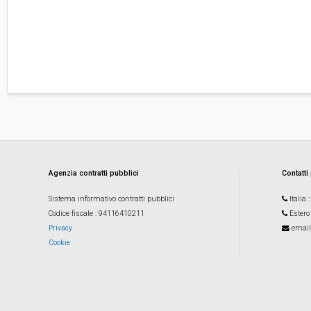
Agenzia contratti pubblici
Contatti
Sistema informativo contratti pubblici
Italia
Codice fiscale
: 94116410211
Estero
Privacy
email
Cookie