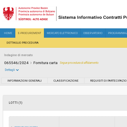
HOME
E-PROCUREMENT
MERCATO ELETTRONICO
OSSERVATORIO
PROGRAMMAZ
DETTAGLIO PROCEDURA
Indagine di mercato
065546/2024
Fornitura carta
Segue procedura di affidamento
Dettagli
Settore:
Ordinario
INFORMAZIONI GENERALI
CLASSIFICAZIONE
REQUISITI DI PARTECIPAZI
Data pubblicazione:
24/07/2024 11:19
LOTTI (1)
Svolgimento:
Busta chiusa
Importo a base di gara soggetto a
-
ribasso: