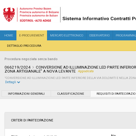
HOME
E-PROCUREMENT
MERCATO ELETTRONICO
OSSERVATORIO
PROGRAMMAZ
DETTAGLIO PROCEDURA
Procedura negoziata senza bando
066219/2024
CONVERSIONE AD ILLUMINAZIONE LED PARTE INFERIOR
ZONA ARTIGIANALE” A NOVA LEVANTE
Aggiudicata
"CONVERSIONE AD ILLUMINAZIONE LED PARTE INFERIORE DELLA VIA DOLOMITI E NELLA ZON
Dettagli
Settore:
Ordinario
INFORMAZIONI GENERALI
CLASSIFICAZIONE
REQUISITI DI PARTECIPAZI
Tipo di contratto:
Lavori
Data pubblicazione:
25/07/2024 18:04
CRITERI DI PARTECIPAZIONE
Svolgimento:
Gara in busta chiusa