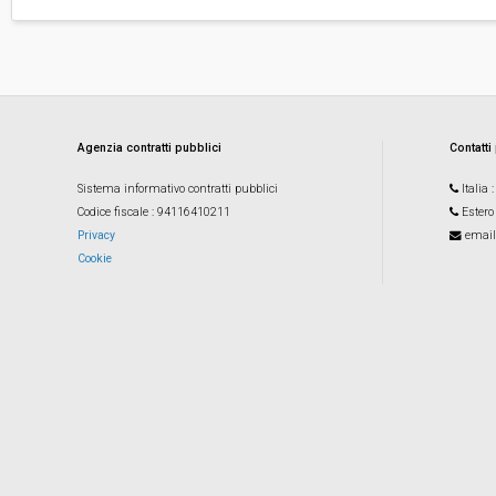
Agenzia contratti pubblici
Contatti
Sistema informativo contratti pubblici
Italia
Codice fiscale
: 94116410211
Estero
Privacy
email
Cookie