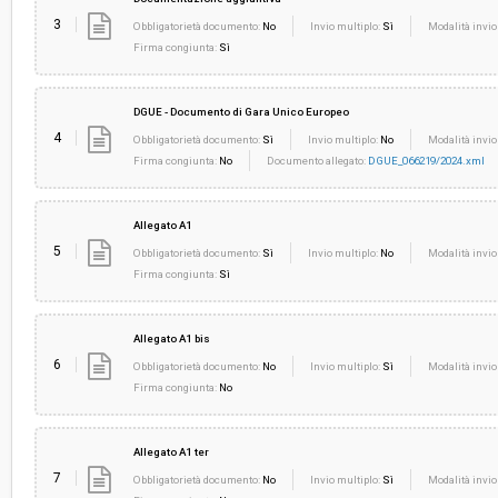
3
Obbligatorietà documento:
No
Invio multiplo:
Sì
Modalità invio
Firma congiunta:
Sì
DGUE - Documento di Gara Unico Europeo
4
Obbligatorietà documento:
Sì
Invio multiplo:
No
Modalità invio
Firma congiunta:
No
Documento allegato:
DGUE_066219/2024.xml
Allegato A1
5
Obbligatorietà documento:
Sì
Invio multiplo:
No
Modalità invio
Firma congiunta:
Sì
Allegato A1 bis
6
Obbligatorietà documento:
No
Invio multiplo:
Sì
Modalità invio
Firma congiunta:
No
Allegato A1 ter
7
Obbligatorietà documento:
No
Invio multiplo:
Sì
Modalità invio