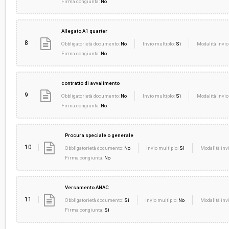
Firma congiunta:
No
Allegato A1 quarter
8
Obbligatorietà documento:
No
Invio multiplo:
Sì
Modalità invio
Firma congiunta:
No
contratto di avvalimento
9
Obbligatorietà documento:
No
Invio multiplo:
Sì
Modalità invio
Firma congiunta:
No
Procura speciale o generale
10
Obbligatorietà documento:
No
Invio multiplo:
Sì
Modalità invi
Firma congiunta:
No
Versamento ANAC
11
Obbligatorietà documento:
Sì
Invio multiplo:
No
Modalità invi
Firma congiunta:
Sì