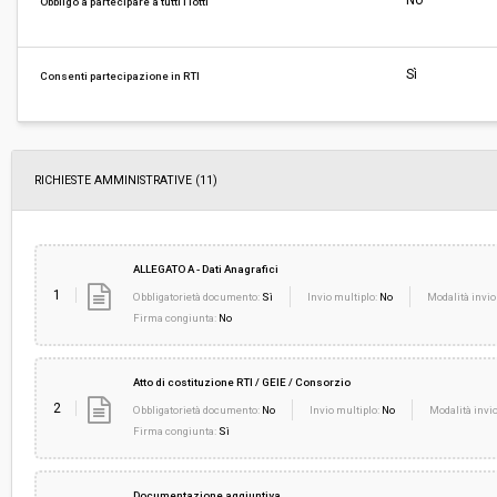
No
Obbligo a partecipare a tutti i lotti
Pubblicata da:
-
Sì
Consenti partecipazione in RTI
La stazione appaltante agisce per conto
No
di un altro soggetto singolo:
RICHIESTE AMMINISTRATIVE
(11)
ALLEGATO A - Dati Anagrafici
1
Obbligatorietà documento:
Sì
Invio multiplo:
No
Modalità invio
Firma congiunta:
No
Atto di costituzione RTI / GEIE / Consorzio
2
Obbligatorietà documento:
No
Invio multiplo:
No
Modalità invio
Firma congiunta:
Sì
Documentazione aggiuntiva