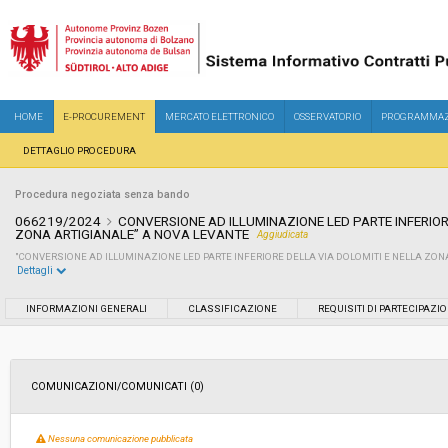
HOME
E-PROCUREMENT
MERCATO ELETTRONICO
OSSERVATORIO
PROGRAMMAZ
DETTAGLIO PROCEDURA
Procedura negoziata senza bando
066219/2024
CONVERSIONE AD ILLUMINAZIONE LED PARTE INFERIOR
ZONA ARTIGIANALE” A NOVA LEVANTE
Aggiudicata
"CONVERSIONE AD ILLUMINAZIONE LED PARTE INFERIORE DELLA VIA DOLOMITI E NELLA ZON
Dettagli
Settore:
Ordinario
INFORMAZIONI GENERALI
CLASSIFICAZIONE
REQUISITI DI PARTECIPAZI
Tipo di contratto:
Lavori
COMUNICAZIONI/COMUNICATI (0)
Data pubblicazione:
25/07/2024 18:04
Nessuna comunicazione pubblicata
Svolgimento:
Gara in busta chiusa