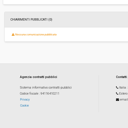
Pubblicata da:
-
CHIARIMENTI PUBBLICATI (0)
La stazione appaltante agisce per conto
No
di un altro soggetto singolo:
Nessuna comunicazione pubblicata
Agenzia contratti pubblici
Contatti
Sistema informativo contratti pubblici
Italia
Codice fiscale
: 94116410211
Estero
Privacy
email
Cookie