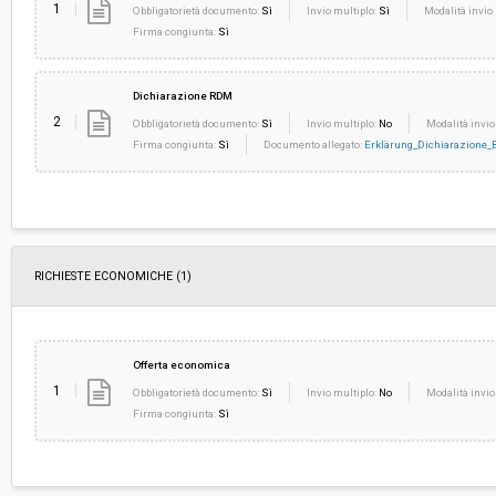
1
Obbligatorietà documento:
Sì
Invio multiplo:
Sì
Modalità invio 
Firma congiunta:
Sì
Dichiarazione RDM
2
Obbligatorietà documento:
Sì
Invio multiplo:
No
Modalità invio
Firma congiunta:
Sì
Documento allegato:
Erklärung_Dichiarazione_
RICHIESTE ECONOMICHE
(1)
Offerta economica
1
Obbligatorietà documento:
Sì
Invio multiplo:
No
Modalità invio
Firma congiunta:
Sì