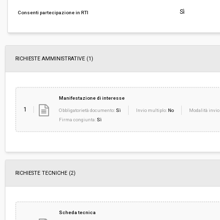
Importo a base di gara soggetto a
-
Sì
Consenti partecipazione in RTI
ribasso:
Costi di sicurezza non soggetti a
-
ribasso:
RICHIESTE AMMINISTRATIVE
(1)
Manifestazione di interesse
1
Obbligatorietà documento:
Sì
Invio multiplo:
No
Modalità invio
Firma congiunta:
Sì
RICHIESTE TECNICHE
(2)
Scheda tecnica