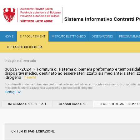
HOME
E-PROCUREMENT
MERCATO ELETTRONICO
OSSERVATORIO
PROGRAMMAZ
DETTAGLIO PROCEDURA
Indagine di mercato
066357/2024
Fornitura di sistema di barriera preformato e termosalda
dispositivi medici, destinato ad essere sterilizzato sia mediante la steril
idrogeno
In esame
Fornitura di sistema di barriera preformato e termosaldabile per il confezionamento di dispositivi m
mediante la sterilizzazione a vapore che a perossido di idrogeno
Dettagli
Settore:
Ordinario
INFORMAZIONI GENERALI
CLASSIFICAZIONE
REQUISITI DI PARTECIPAZI
Data pubblicazione:
26/07/2024 10:39
Svolgimento:
In corso
CRITERI DI PARTECIPAZIONE