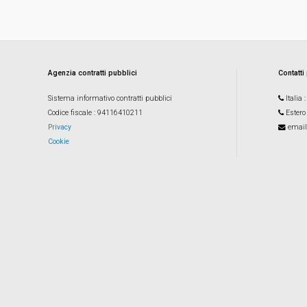
Agenzia contratti pubblici
Contatti
Sistema informativo contratti pubblici
Italia
Codice fiscale
: 94116410211
Estero
Privacy
email
Cookie