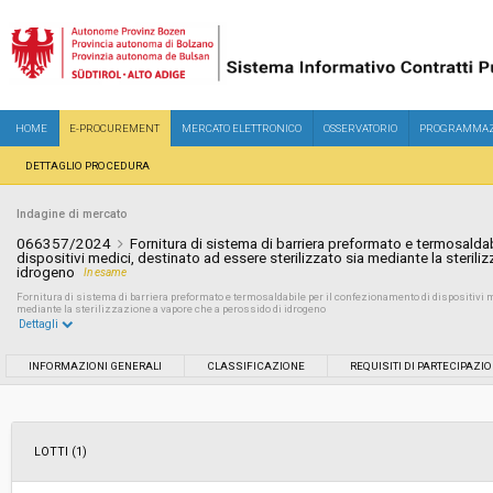
HOME
E-PROCUREMENT
MERCATO ELETTRONICO
OSSERVATORIO
PROGRAMMAZ
DETTAGLIO PROCEDURA
Indagine di mercato
066357/2024
Fornitura di sistema di barriera preformato e termosalda
dispositivi medici, destinato ad essere sterilizzato sia mediante la steril
idrogeno
In esame
Fornitura di sistema di barriera preformato e termosaldabile per il confezionamento di dispositivi m
mediante la sterilizzazione a vapore che a perossido di idrogeno
Dettagli
Settore:
Ordinario
INFORMAZIONI GENERALI
CLASSIFICAZIONE
REQUISITI DI PARTECIPAZI
Data pubblicazione:
26/07/2024 10:39
LOTTI (1)
Svolgimento:
In corso