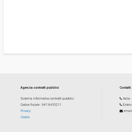
Agenzia contratti pubblici
Contatti
Sistema informativo contratti pubblici
Italia
Codice fiscale
: 94116410211
Estero
Privacy
email
Cookie