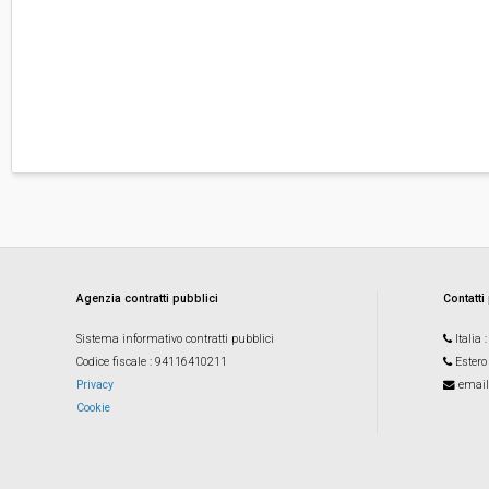
Agenzia contratti pubblici
Contatti
Sistema informativo contratti pubblici
Italia
Codice fiscale
: 94116410211
Estero
Privacy
email
Cookie