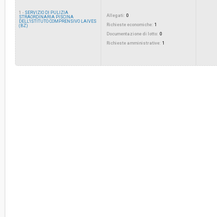
ribasso:
1 -
SERVIZIO DI PULIZIA
Allegati:
0
STRAORDINARIA PISCINA
DELL'ISTITUTO COMPRENSIVO LAIVES
Costi di sicurezza non soggetti a
Richieste economiche:
-
1
(BZ)
ribasso:
Documentazione di lotto:
0
Richieste amministrative:
1