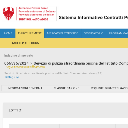
HOME
E-PROCUREMENT
MERCATO ELETTRONICO
OSSERVATORIO
PROGRAMMAZ
DETTAGLIO PROCEDURA
Indagine di mercato
066535/2024
Servizio di pulizia straordinaria piscina dell'Istituto Co
Segue procedura di affidamento
Servizio di pulizia straordinaria piscina dell'Istituto Comprensivo Laives (BZ)
Dettagli
Settore:
Ordinario
INFORMAZIONI GENERALI
CLASSIFICAZIONE
REQUISITI DI PARTECIPAZI
Data pubblicazione:
26/07/2024 13:31
LOTTI (1)
Svolgimento:
In corso
Importo a base di gara soggetto a
-