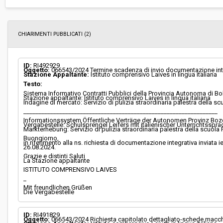
ribasso:
Costi di sicurezza non soggetti a
-
ribasso:
CHIARIMENTI PUBBLICATI (2)
ID:
RI492929
Oggetto:
066543/2024 Termine scadenza di invio documentazione int
Stazione Appaltante:
Istituto comprensivo Laives in lingua italiana
Testo:
Sistema Informativo Contratti Pubblici della Provincia Autonoma di B
Stazione appaltante: Istituto comprensivo Laives in lingua italiana
Indagine di mercato: Servizio di pulizia straordinaria palestra della scu
_________________________________________________________________
Informationssystem Öffentliche Verträge der Autonomen Provinz Boz
Vergabestelle: Schulsprengel Leifers mit italienischer Unterrichtsspra
Markterhebung: Servizio di pulizia straordinaria palestra della scuola F
Buongiorno,
in riferimento alla ns. richiesta di documentazione integrativa inviata ie
26.08.2024.
Grazie e distinti Saluti
La Stazione appaltante
ISTITUTO COMPRENSIVO LAIVES
_
Mit freundlichen Grüßen
Die Vergabestelle
ID:
RI491829
Oggetto:
066543/2024 Richiesta capitolato dettagliato-schede macch