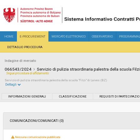
HOME
E-PROCUREMENT
MERCATO ELETTRONICO
OSSERVATORIO
PROGRAMMAZ
DETTAGLIO PROCEDURA
Indagine di mercato
066543/2024
Servizio di pulizia straordinaria palestra della scuola Filz
Segue procedura di affidamento
Servizio di pulizia straordinaria palestra della scuola "Filzi" di Laives (BZ)
Dettagli
Settore:
Ordinario
INFORMAZIONI GENERALI
CLASSIFICAZIONE
REQUISITI DI PARTECIPAZI
Data pubblicazione:
26/07/2024 13:52
COMUNICAZIONI/COMUNICATI (0)
Svolgimento:
In corso
Nessuna comunicazione pubblicata
Importo a base di gara soggetto a
-