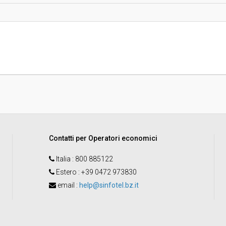
invito":
Pubblicata da:
Responsabile unico di progetto:
Contatti per Operatori economici
Italia
: 800 885122
Estero
: +39 0472 973830
email
:
help@sinfotel.bz.it