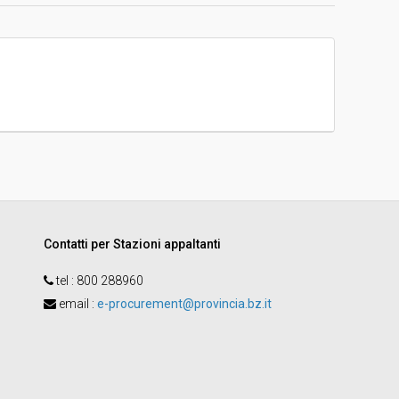
-
Thomas Costa
Contatti per Stazioni appaltanti
tel :
800 288960
email
:
e-procurement@provincia.bz.it