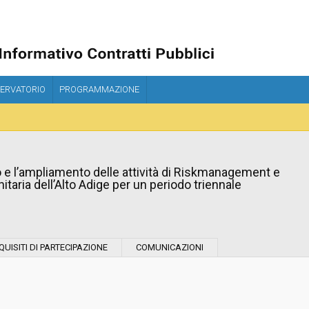
ERVATORIO
PROGRAMMAZIONE
o e l’ampliamento delle attività di Riskmanagement e
nitaria dell’Alto Adige per un periodo triennale
Tipo di contratto:
QUISITI DI PARTECIPAZIONE
COMUNICAZIONI
Stazione Appaltante:
Indagine di mercato "aperta" o "a