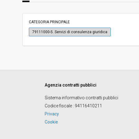
Importo a base di gara soggetto a
€ 118.800,00
ribasso:
CATEGORIA PRINCIPALE
Costi di sicurezza non soggetti a
-
79111000-5. Servizi di consulenza giuridica
ribasso:
Agenzia contratti pubblici
Sistema informativo contratti pubblici
Codice fiscale
: 94116410211
Privacy
Cookie