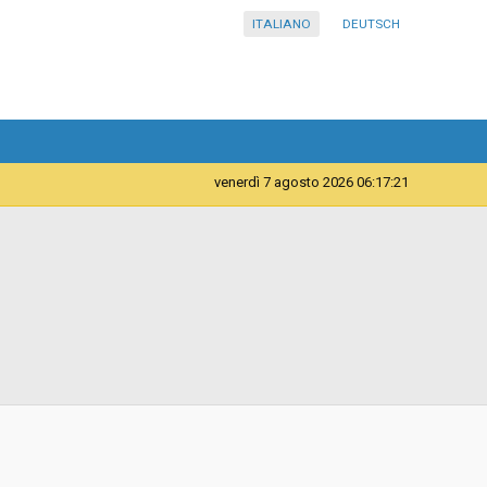
ITALIANO
DEUTSCH
venerdì 7 agosto 2026 06:17:21
Servizi
Azienda Sanitaria dell’Alto Adige - Ripartizione acquisti
d
Aperta